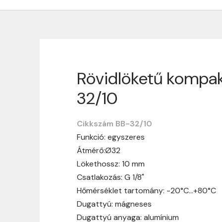
Rövidlöketű kompak
Szállítási informáci
32/10
Nagyon köszönjük, hogy webshopunkat vá
vásárlásotok gördülékenyen és zökken
Cikkszám BB-32/10
Funkció: egyszeres
Szállítási idő:
Általában a megrende
Átmérő:Ø32
hosszabb ideig tart, előre értesít
Lökethossz: 10 mm
Szállítási díj:
A szállítási díj függ 
Csatlakozás: G 1/8"
megtekinthetitek, mielőtt a rendelé
Hőmérséklet tartomány: -20°C…+80°C
Dugattyú: mágneses
Dugattyú anyaga: alumínium