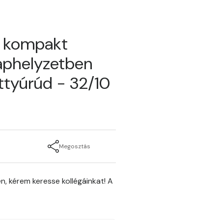
ű kompakt
aphelyzetben
ttyúrúd - 32/10
Megosztás
n, kérem keresse kollégáinkat! A