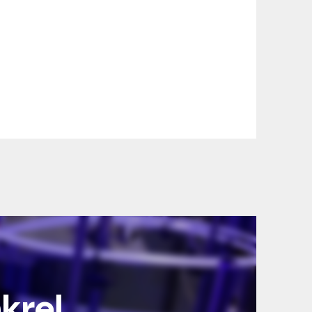
nkre!