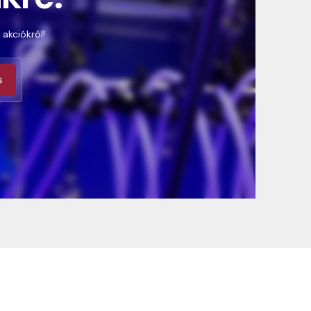
 akciókról!
s