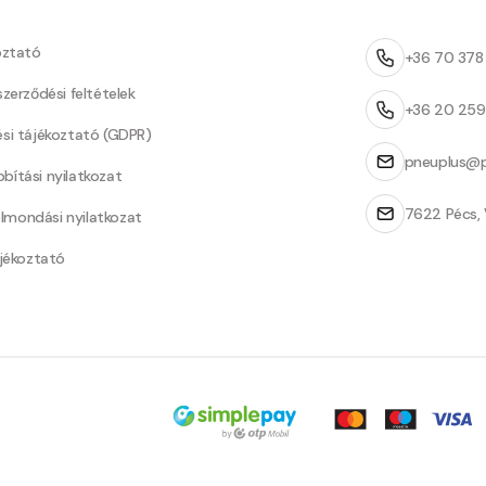
oztató
+36 70 37
szerződési feltételek
+36 20 25
ési tájékoztató (GDPR)
pneuplus@p
bítási nyilatkozat
7622 Pécs, 
Felmondási nyilatkozat
ájékoztató