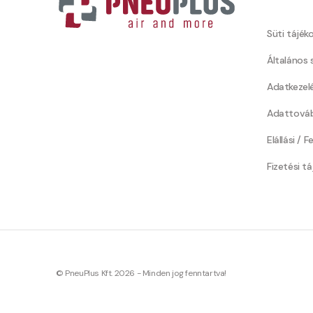
Süti tájék
Általános 
Adatkezel
Adattováb
Elállási / 
Fizetési t
© PneuPlus Kft. 2026 - Minden jog fenntartva!