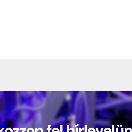
kozzon fel hírlevelü