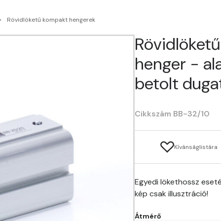
Rövidlöketű kompakt hengerek
Rövidlöket
henger - al
betolt duga
Cikkszám BB-32/10
Kívánságlistára
Egyedi lökethossz eseté
kép csak illusztráció!
Átmérő