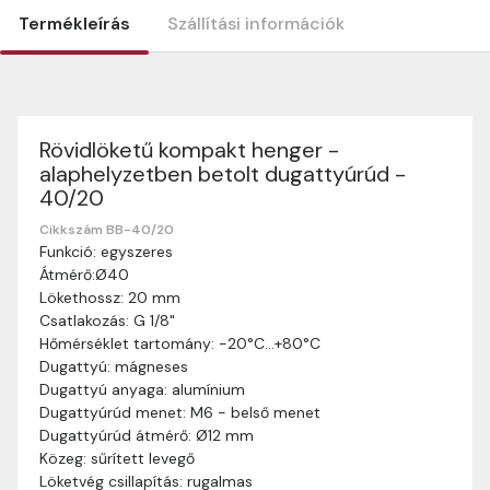
Termékleírás
Szállítási információk
Rövidlöketű kompakt henger -
Szállítási információk
alaphelyzetben betolt dugattyúrúd -
Nagyon köszönjük, hogy webshopunkat választottátok
40/20
vásárlásaitokhoz. Az alábbiakban megtaláljátok szállítási
információinkat, hogy a vásárlásotok gördülékenyen és
Cikkszám BB-40/20
zökkenőmentesen történhessen.
Funkció: egyszeres
Átmérő:Ø40
Szállítási idő:
Általában a megrendeléseket 2-5
Lökethossz: 20 mm
munkanapon belül kézbesítjük. Amennyiben
Csatlakozás: G 1/8"
valamilyen okból kifolyólag a szállítás hosszabb
Hőmérséklet tartomány: -20°C…+80°C
ideig tart, előre értesítünk benneteket.
Dugattyú: mágneses
Szállítási díj:
A szállítási díj függ a termék súlyától
Dugattyú anyaga: alumínium
és a szállítási cím távolságától. A pontos szállítási
Dugattyúrúd menet: M6 - belső menet
díjat a vásárlás folyamata során megtekinthetitek,
Dugattyúrúd átmérő: Ø12 mm
mielőtt a rendelést véglegesítitek.
Közeg: sűrített levegő
Löketvég csillapítás: rugalmas