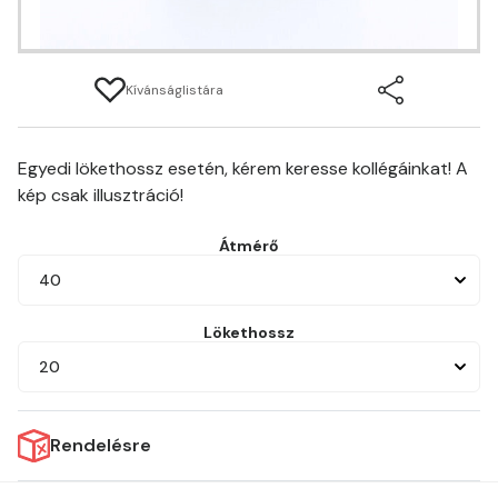
Kívánságlistára
Egyedi lökethossz esetén, kérem keresse kollégáinkat! A
kép csak illusztráció!
Átmérő
40
Lökethossz
20
Rendelésre