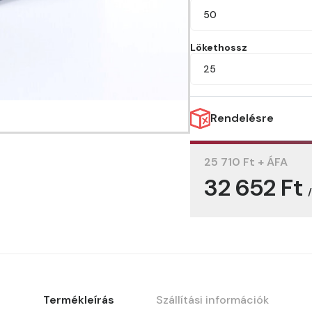
50
Lökethossz
25
Rendelésre
25 710 Ft + ÁFA
32 652 Ft
Termékleírás
Szállítási információk