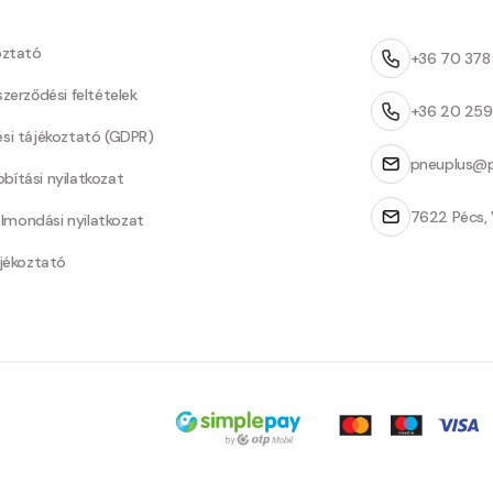
oztató
+36 70 37
szerződési feltételek
+36 20 25
ési tájékoztató (GDPR)
pneuplus@p
bítási nyilatkozat
7622 Pécs, 
Felmondási nyilatkozat
ájékoztató