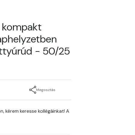
ű kompakt
aphelyzetben
ttyúrúd - 50/25
Megosztás
n, kérem keresse kollégáinkat! A