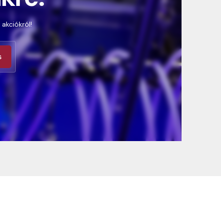
 akciókról!
s