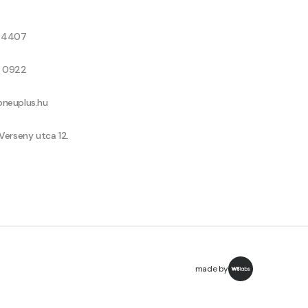
8 4407
9 0922
neuplus.hu
Verseny utca 12.
made by