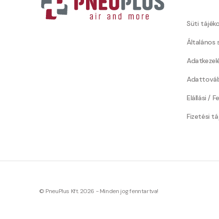
Süti tájék
Általános 
Adatkezel
Adattováb
Elállási / 
Fizetési t
© PneuPlus Kft. 2026 - Minden jog fenntartva!