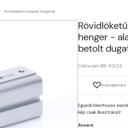
Rövidlöketű kompakt hengerek
Rövidlöket
henger - al
betolt duga
Cikkszám BB-50/25
Kívánságlistára
Egyedi lökethossz eseté
kép csak illusztráció!
Átmérő