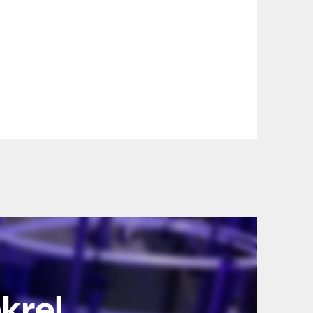
nkre!