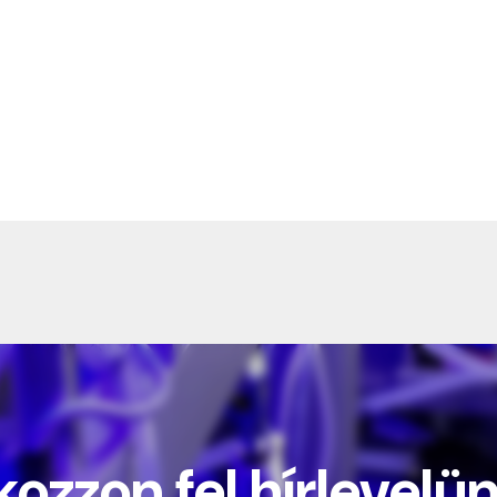
kozzon fel hírlevelü