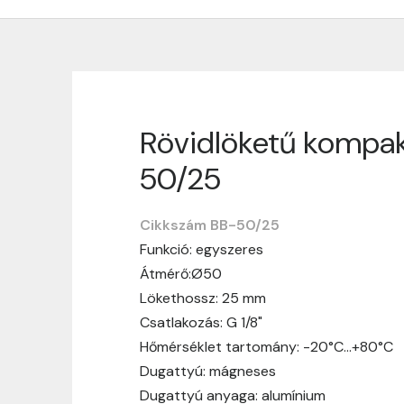
Rövidlöketű kompak
Szállítási informáci
50/25
Nagyon köszönjük, hogy webshopunkat vá
vásárlásotok gördülékenyen és zökken
Cikkszám BB-50/25
Funkció: egyszeres
Szállítási idő:
Általában a megrende
Átmérő:Ø50
hosszabb ideig tart, előre értesít
Lökethossz: 25 mm
Szállítási díj:
A szállítási díj függ 
Csatlakozás: G 1/8"
megtekinthetitek, mielőtt a rendelé
Hőmérséklet tartomány: -20°C…+80°C
Dugattyú: mágneses
Dugattyú anyaga: alumínium