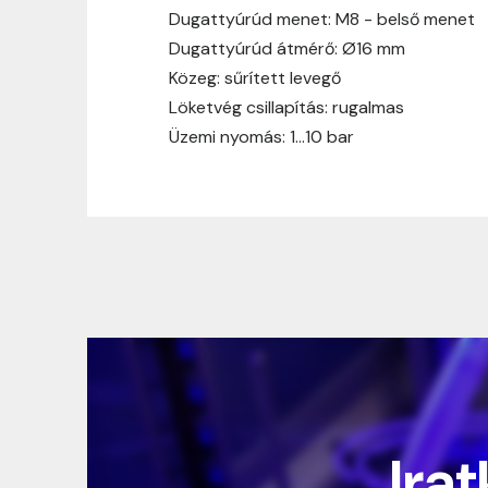
Dugattyúrúd menet: M8 - belső menet
Dugattyúrúd átmérő: Ø16 mm
Közeg: sűrített levegő
Löketvég csillapítás: rugalmas
Üzemi nyomás: 1…10 bar
Irat