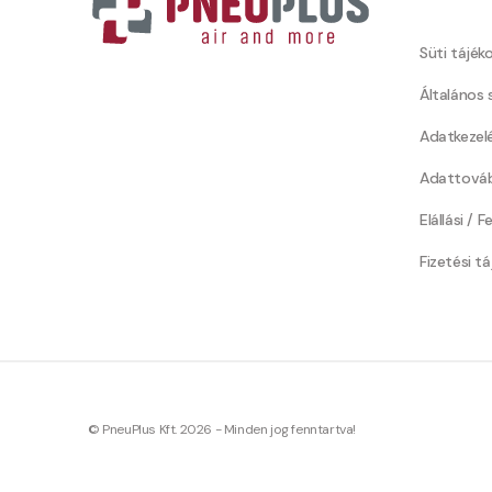
Süti tájék
Általános 
Adatkezel
Adattováb
Elállási / 
Fizetési t
© PneuPlus Kft. 2026 - Minden jog fenntartva!