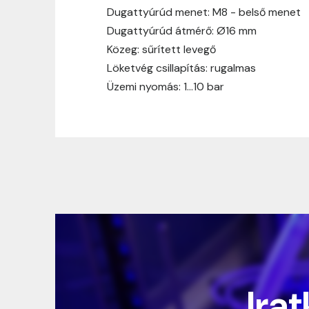
Dugattyúrúd menet: M8 - belső menet
Dugattyúrúd átmérő: Ø16 mm
Közeg: sűrített levegő
Löketvég csillapítás: rugalmas
Üzemi nyomás: 1…10 bar
Irat