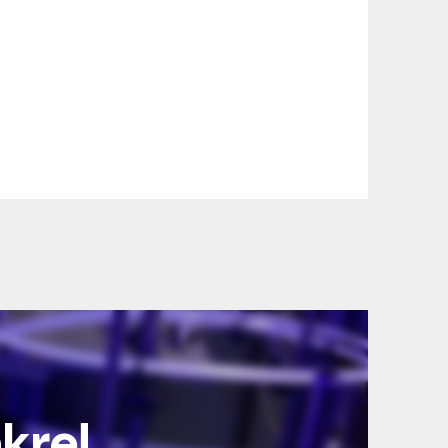
nkre!