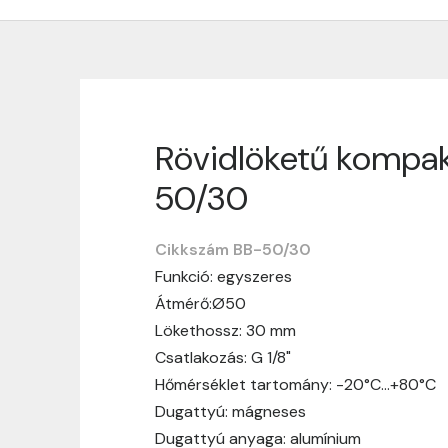
Rövidlöketű kompak
Szállítási informáci
50/30
Nagyon köszönjük, hogy webshopunkat vá
vásárlásotok gördülékenyen és zökken
Cikkszám BB-50/30
Funkció: egyszeres
Szállítási idő:
Általában a megrende
Átmérő:Ø50
hosszabb ideig tart, előre értesít
Lökethossz: 30 mm
Szállítási díj:
A szállítási díj függ 
Csatlakozás: G 1/8"
megtekinthetitek, mielőtt a rendelé
Hőmérséklet tartomány: -20°C…+80°C
Dugattyú: mágneses
Dugattyú anyaga: alumínium