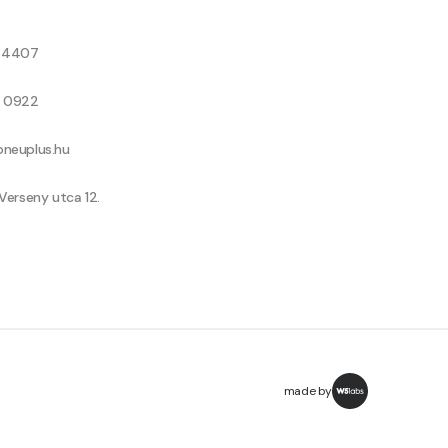
8 4407
9 0922
neuplus.hu
Verseny utca 12.
made by