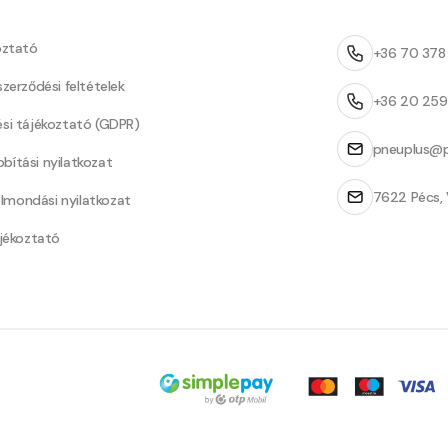
oztató
+36 70 37
szerződési feltételek
+36 20 25
ési tájékoztató (GDPR)
pneuplus@p
bítási nyilatkozat
7622 Pécs, 
Felmondási nyilatkozat
ájékoztató