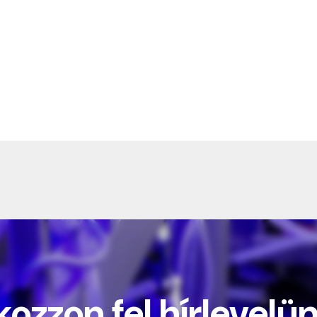
kozzon fel hírlevelü