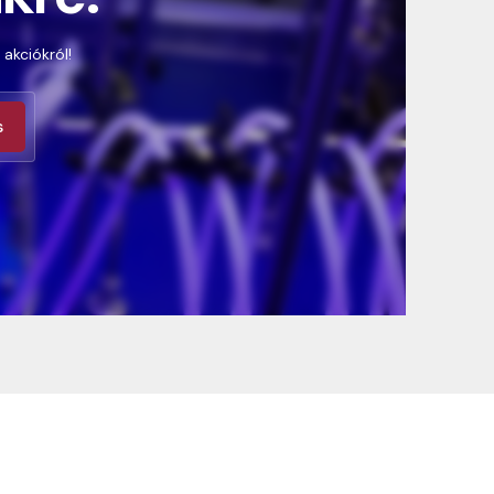
 akciókról!
s