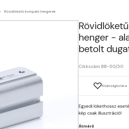
Rövidlöketű kompakt hengerek
Rövidlöket
henger - al
betolt duga
Cikkszám BB-50/30
Kívánságlistára
Egyedi lökethossz eseté
kép csak illusztráció!
Átmérő