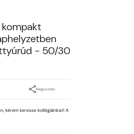
ű kompakt
aphelyzetben
ttyúrúd - 50/30
Megosztás
n, kérem keresse kollégáinkat! A