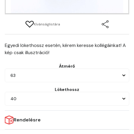
Kívánságlistára
Egyedi lökethossz esetén, kérem keresse kollégáinkat! A
kép csak illusztráció!
Átmérő
63
Lökethossz
40
Rendelésre