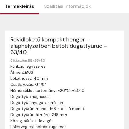
Termékleírás
Szállítási információk
Rövidlöketű kompakt henger -
Szállítási információk
alaphelyzetben betolt dugattyúrúd -
Nagyon köszönjük, hogy webshopunkat választottátok
63/40
vásárlásaitokhoz. Az alábbiakban megtaláljátok szállítási
információinkat, hogy a vásárlásotok gördülékenyen és
Cikkszám BB-63/40
zökkenőmentesen történhessen.
Funkció: egyszeres
Átmérő:Ø63
Szállítási idő:
Általában a megrendeléseket 2-5
Lökethossz: 40 mm
munkanapon belül kézbesítjük. Amennyiben
Csatlakozás: G 1/8"
valamilyen okból kifolyólag a szállítás hosszabb
Hőmérséklet tartomány: -20°C…+80°C
ideig tart, előre értesítünk benneteket.
Dugattyú: mágneses
Szállítási díj:
A szállítási díj függ a termék súlyától
Dugattyú anyaga: alumínium
és a szállítási cím távolságától. A pontos szállítási
Dugattyúrúd menet: M8 - belső menet
díjat a vásárlás folyamata során megtekinthetitek,
Dugattyúrúd átmérő: Ø16 mm
mielőtt a rendelést véglegesítitek.
Közeg: sűrített levegő
Löketvég csillapítás: rugalmas