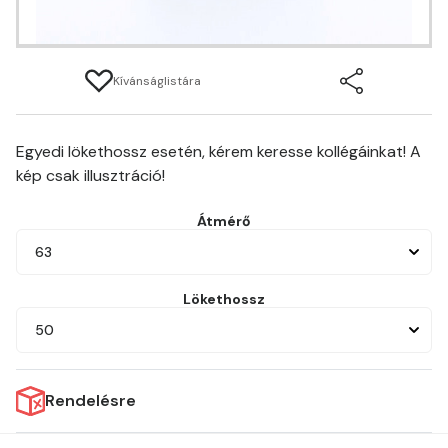
Kívánságlistára
Egyedi lökethossz esetén, kérem keresse kollégáinkat! A
kép csak illusztráció!
Átmérő
63
Lökethossz
50
Rendelésre