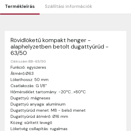
Termékleírás
Szállítási információk
Rövidlöketű kompakt henger -
Szállítási információk
alaphelyzetben betolt dugattyúrúd -
Nagyon köszönjük, hogy webshopunkat választottátok
63/50
vásárlásaitokhoz. Az alábbiakban megtaláljátok szállítási
információinkat, hogy a vásárlásotok gördülékenyen és
Cikkszám BB-63/50
zökkenőmentesen történhessen.
Funkció: egyszeres
Átmérő:Ø63
Szállítási idő:
Általában a megrendeléseket 2-5
Lökethossz: 50 mm
munkanapon belül kézbesítjük. Amennyiben
Csatlakozás: G 1/8"
valamilyen okból kifolyólag a szállítás hosszabb
Hőmérséklet tartomány: -20°C…+80°C
ideig tart, előre értesítünk benneteket.
Dugattyú: mágneses
Szállítási díj:
A szállítási díj függ a termék súlyától
Dugattyú anyaga: alumínium
és a szállítási cím távolságától. A pontos szállítási
Dugattyúrúd menet: M8 - belső menet
díjat a vásárlás folyamata során megtekinthetitek,
Dugattyúrúd átmérő: Ø16 mm
mielőtt a rendelést véglegesítitek.
Közeg: sűrített levegő
Löketvég csillapítás: rugalmas