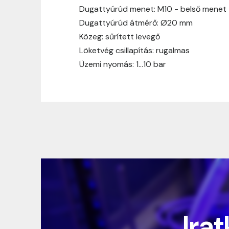
Dugattyúrúd menet: M10 - belső menet
Dugattyúrúd átmérő: Ø20 mm
Közeg: sűrített levegő
Löketvég csillapítás: rugalmas
Üzemi nyomás: 1…10 bar
Irat