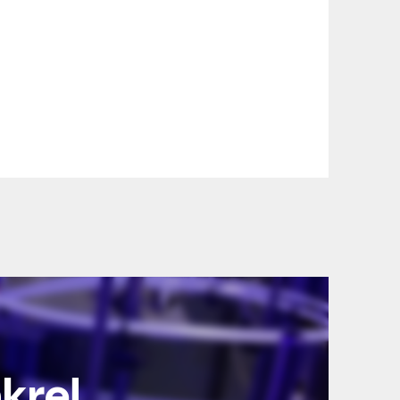
nkre!