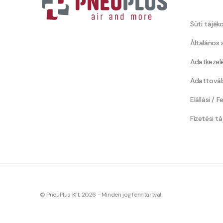
Süti tájék
Általános 
Adatkezel
Adattováb
Elállási / 
Fizetési t
© PneuPlus Kft. 2026 - Minden jog fenntartva!