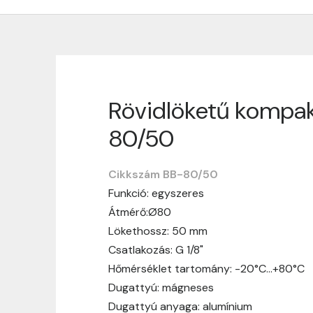
Rövidlöketű kompak
Szállítási informáci
80/50
Nagyon köszönjük, hogy webshopunkat vá
vásárlásotok gördülékenyen és zökken
Cikkszám BB-80/50
Funkció: egyszeres
Szállítási idő:
Általában a megrende
Átmérő:Ø80
hosszabb ideig tart, előre értesít
Lökethossz: 50 mm
Szállítási díj:
A szállítási díj függ 
Csatlakozás: G 1/8"
megtekinthetitek, mielőtt a rendelé
Hőmérséklet tartomány: -20°C…+80°C
Dugattyú: mágneses
Dugattyú anyaga: alumínium