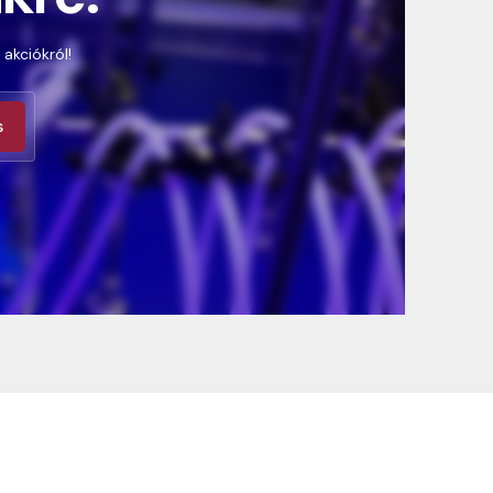
 akciókról!
s