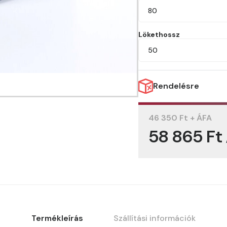
80
Lökethossz
50
Rendelésre
46 350 Ft + ÁFA
58 865 Ft
Termékleírás
Szállítási információk