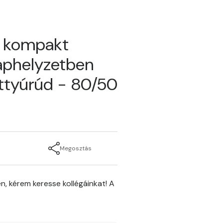
ű kompakt
aphelyzetben
ttyúrúd - 80/50
Megosztás
n, kérem keresse kollégáinkat! A