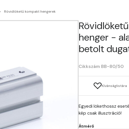
Rövidlöketű kompakt hengerek
Rövidlöket
henger - al
betolt duga
Cikkszám BB-80/50
Kívánságlistára
Egyedi lökethossz eseté
kép csak illusztráció!
Átmérő