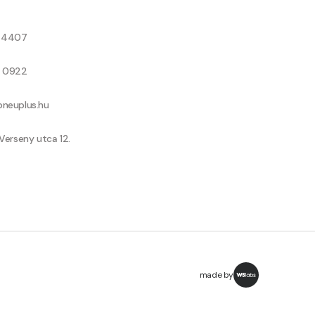
8 4407
9 0922
neuplus.hu
Verseny utca 12.
made by