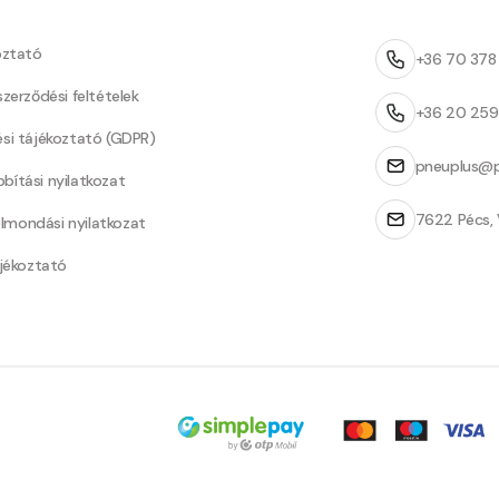
oztató
+36 70 37
szerződési feltételek
+36 20 25
ési tájékoztató (GDPR)
pneuplus@p
bítási nyilatkozat
7622 Pécs, 
Felmondási nyilatkozat
ájékoztató