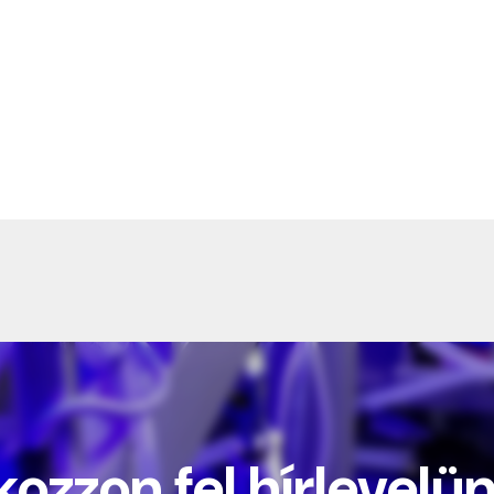
kozzon fel hírlevelü