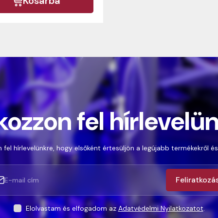
Kosárba
kozzon fel hírlevelü
 fel hírlevelünkre, hogy elsőként értesüljön a legújabb termékekről és
Feliratkozá
Elolvastam és elfogadom az
Adatvédelmi Nyilatkozatot
.