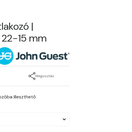
lakozó |
 | 22-15 mm
Megosztás
zóba illeszthető