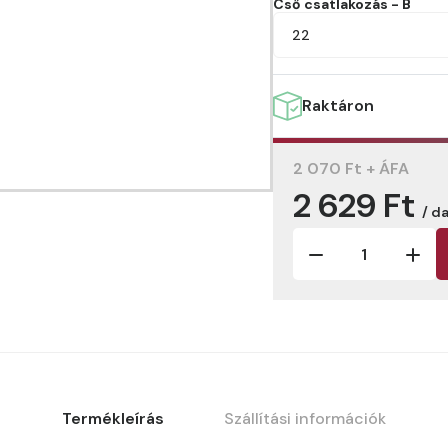
Cső csatlakozás - B
22
Raktáron
2 070 Ft + ÁFA
2 629 Ft
/ d
Termékleírás
Szállítási információk