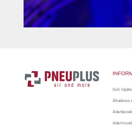
INFOR
Süti tájék
Általános 
Adatkezel
Adattováb