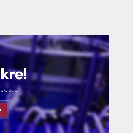
nkre!
 akciókról!
s