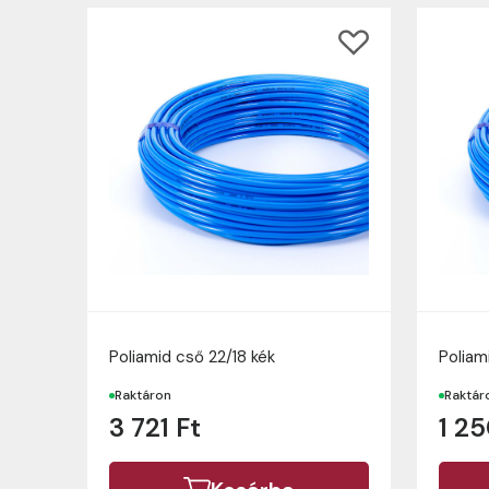
Poliamid cső 22/18 kék
Poliam
Raktáron
Raktár
3 721 Ft
1 25