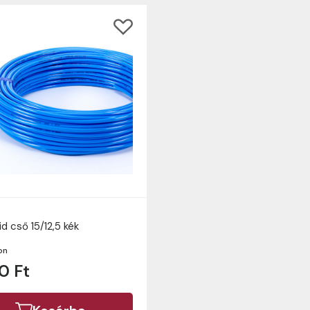
id cső 15/12,5 kék
on
0 Ft