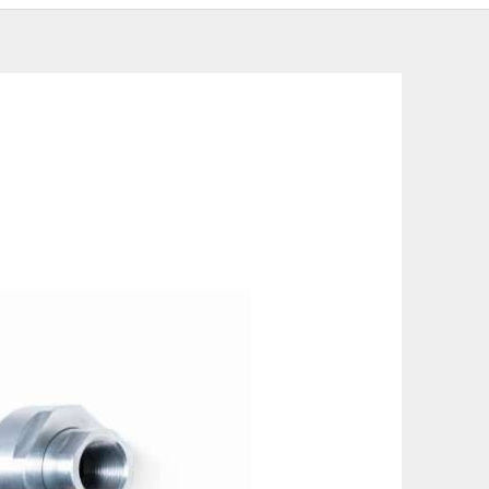
szállítási információinkat, hogy a
lyen okból kifolyólag a szállítás
lítási díjat a vásárlás folyamata során