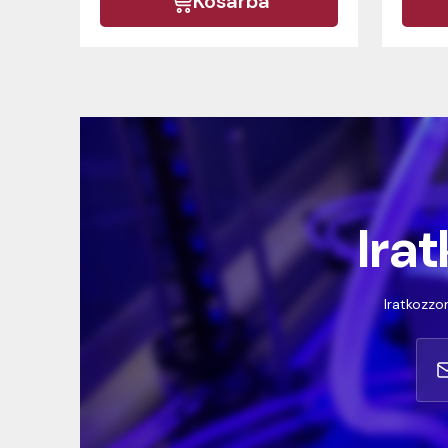
Kosárba
Irat
Iratkozzon