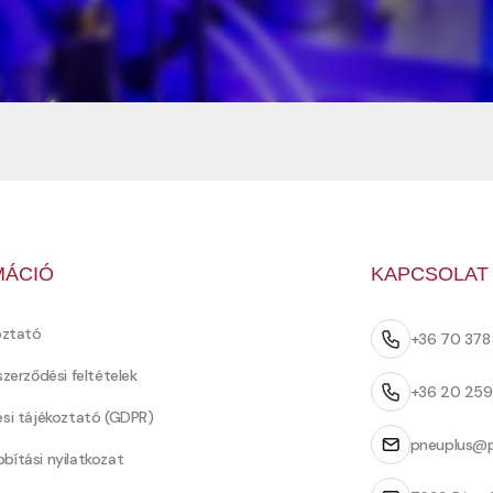
MÁCIÓ
KAPCSOLAT
oztató
+36 70 37
szerződési feltételek
+36 20 25
ési tájékoztató (GDPR)
pneuplus@p
bítási nyilatkozat