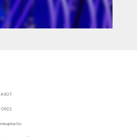
8 4407
9 0922
neuplus.hu