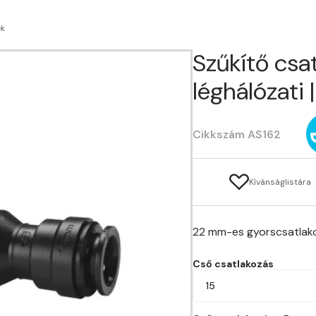
ek
Szűkítő csat
léghálózati
Cikkszám AS162
Kívánságlistára
22 mm-es gyorscsatlako
Cső csatlakozás
15