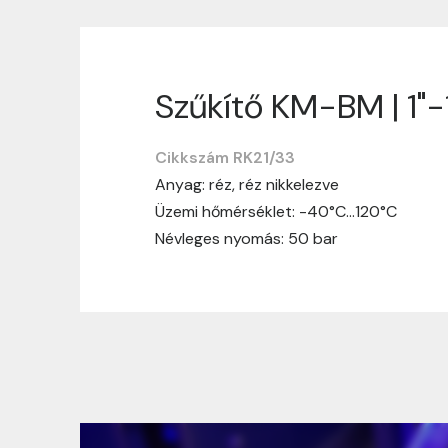
Szűkítő KM-BM | 1"-
Szállítási informáci
Cikkszám RK21/33
Nagyon köszönjük, hogy webshopunkat vá
Anyag: réz, réz nikkelezve
vásárlásotok gördülékenyen és zökken
Üzemi hőmérséklet: -40°C…120°C
Szállítási idő:
Általában a megrende
Névleges nyomás: 50 bar
hosszabb ideig tart, előre értesít
Szállítási díj:
A szállítási díj függ 
megtekinthetitek, mielőtt a rendelé