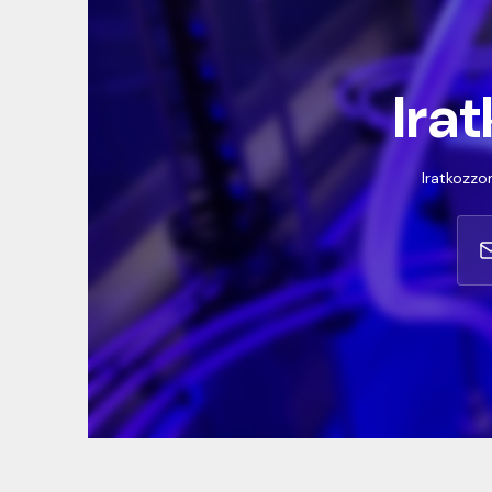
Irat
Iratkozzon