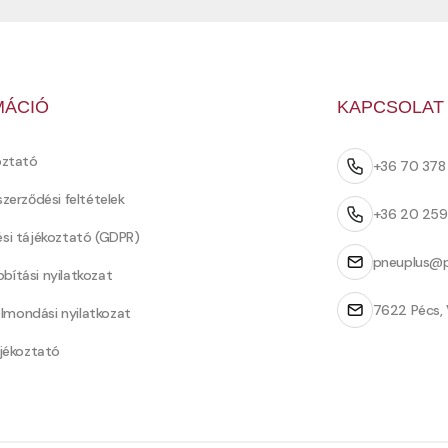
MÁCIÓ
KAPCSOLAT
oztató
+36 70 37
szerződési feltételek
+36 20 25
ési tájékoztató (GDPR)
pneuplus@p
bítási nyilatkozat
7622 Pécs, 
Felmondási nyilatkozat
ájékoztató