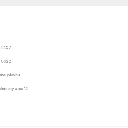
8 4407
9 0922
neuplus.hu
Verseny utca 12.