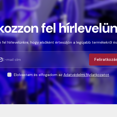
kozzon fel hírlevelü
 fel hírlevelünkre, hogy elsőként értesüljön a legújabb termékekről és
Feliratkozá
Elolvastam és elfogadom az
Adatvédelmi Nyilatkozatot
.