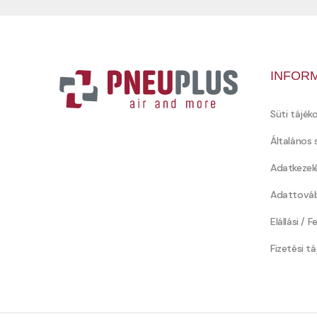
INFOR
Süti tájék
Általános 
Adatkezel
Adattováb
Elállási / 
Fizetési t