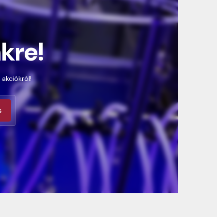
nkre!
 akciókról!
s