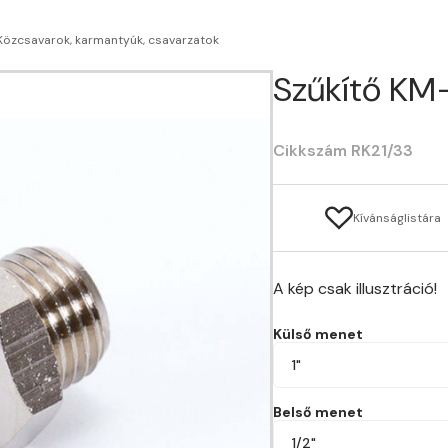
Közcsavarok, karmantyúk, csavarzatok
Szűkítő KM-
Cikkszám RK21/33
Kívánságlistára
A kép csak illusztráció!
Külső menet
1"
Belső menet
1/2"