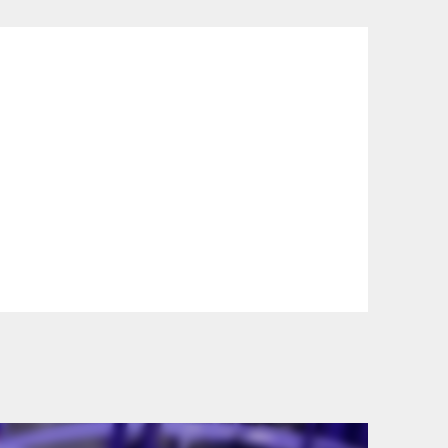
szállítási információinkat, hogy a
lyen okból kifolyólag a szállítás
lítási díjat a vásárlás folyamata során