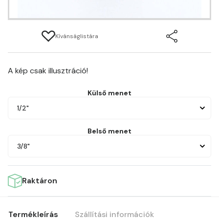
Kívánságlistára
A kép csak illusztráció!
Külső menet
1/2"
Belső menet
3/8"
Raktáron
Termékleírás
Szállítási információk