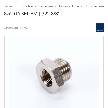
Főoldal
Pneumatika
Csatlakozók
Közcsavarok, karmantyúk, csavarzatok
Szűkítő KM-BM | 1/2"-3/8"
Cikkszám RK17/21