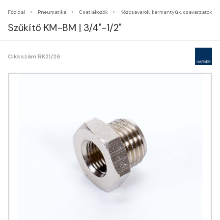
Főoldal
Pneumatika
Csatlakozók
Közcsavarok, karmantyúk, csavarzatok
Szűkítő KM-BM | 3/4"-1/2"
Cikkszám RK21/26