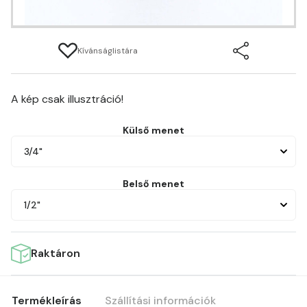
Kívánságlistára
A kép csak illusztráció!
Külső menet
3/4"
Belső menet
1/2"
Raktáron
Termékleírás
Szállítási információk