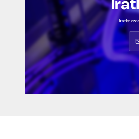
Irat
Iratkozzon