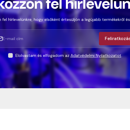
kozzon fel hírlevelü
 fel hírlevelünkre, hogy elsőként értesüljön a legújabb termékekről és
Feliratkozá
Elolvastam és elfogadom az
Adatvédelmi Nyilatkozatot
.