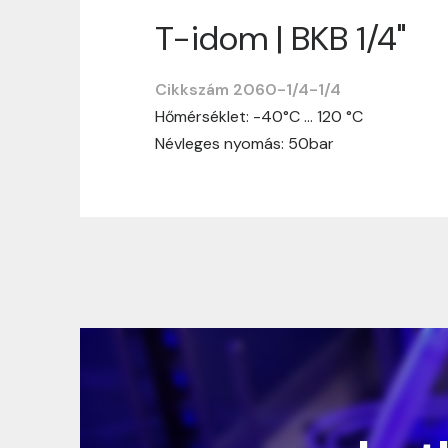
T-idom | BKB 1/4"
Szállítási informáci
Cikkszám 2060-1/4-1/4
Nagyon köszönjük, hogy webshopunkat vá
Hőmérséklet: -40°C … 120 °C
vásárlásotok gördülékenyen és zökken
Névleges nyomás: 50bar
Szállítási idő:
Általában a megrende
hosszabb ideig tart, előre értesít
Szállítási díj:
A szállítási díj függ 
megtekinthetitek, mielőtt a rendelé