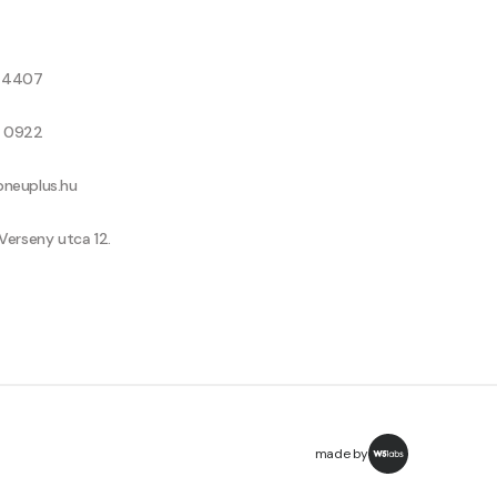
8 4407
9 0922
neuplus.hu
Verseny utca 12.
made by