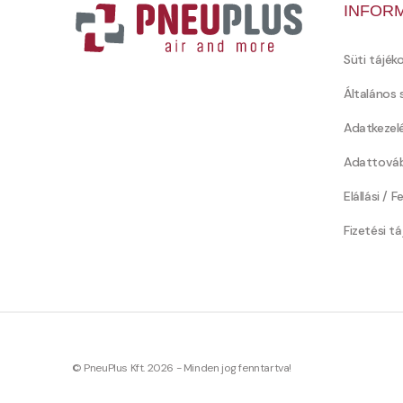
INFOR
Süti tájék
Általános 
Adatkezel
Adattováb
Elállási / 
Fizetési t
© PneuPlus Kft. 2026 - Minden jog fenntartva!