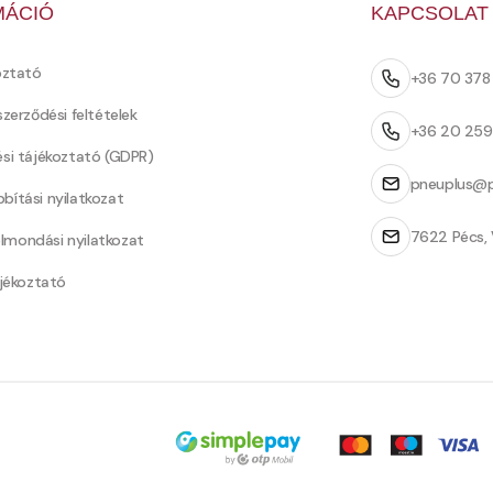
MÁCIÓ
KAPCSOLAT
oztató
+36 70 37
szerződési feltételek
+36 20 25
ési tájékoztató (GDPR)
pneuplus@p
bítási nyilatkozat
7622 Pécs, 
Felmondási nyilatkozat
ájékoztató