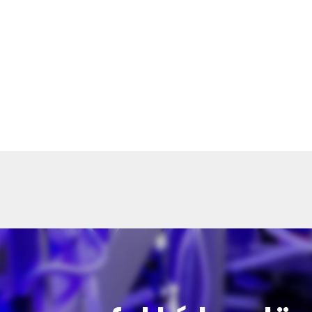
ók
lasztottátok vásárlásaitokhoz. Az alábbiakban megtaláljátok 
őmentesen történhessen.
léseket 2-5 munkanapon belül kézbesítjük. Amennyiben valami
ünk benneteket.
a termék súlyától és a szállítási cím távolságától. A pontos szál
st véglegesítitek.