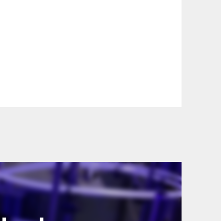
szállítási információinkat, hogy a
lyen okból kifolyólag a szállítás
lítási díjat a vásárlás folyamata során