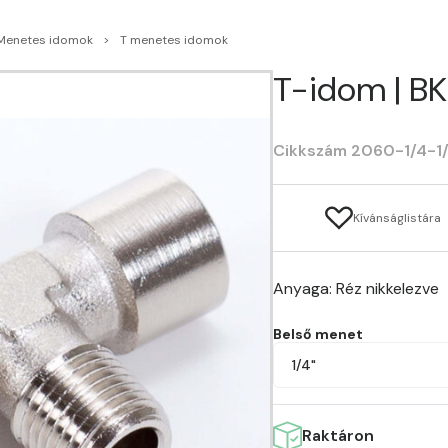
Menetes idomok
T menetes idomok
T-idom | BK
Cikkszám 2060-1/4-1
Kívánságlistára
Anyaga: Réz nikkelezve
Belső menet
1/4"
Raktáron