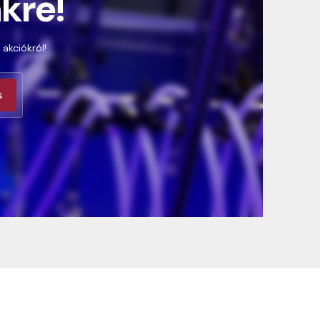
nkre!
 akciókról!
s