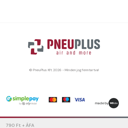
© PneuPlus Kft. 2026 - Minden jog fenntartva!
made by
790 Ft + ÁFA