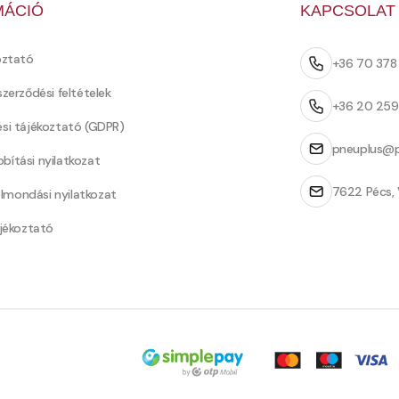
MÁCIÓ
KAPCSOLAT
oztató
+36 70 37
szerződési feltételek
+36 20 25
ési tájékoztató (GDPR)
pneuplus@p
bítási nyilatkozat
7622 Pécs, 
Felmondási nyilatkozat
ájékoztató