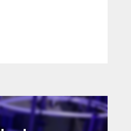
szállítási információinkat, hogy a
lyen okból kifolyólag a szállítás
lítási díjat a vásárlás folyamata során