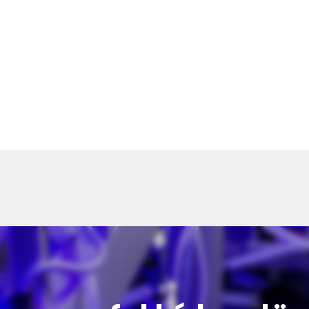
ók
lasztottátok vásárlásaitokhoz. Az alábbiakban megtaláljátok 
őmentesen történhessen.
léseket 2-5 munkanapon belül kézbesítjük. Amennyiben valami
ünk benneteket.
a termék súlyától és a szállítási cím távolságától. A pontos szál
st véglegesítitek.