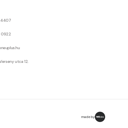
8 4407
9 0922
neuplus.hu
Verseny utca 12.
made by