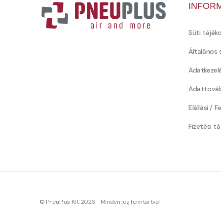
INFOR
Süti tájék
Általános 
Adatkezel
Adattováb
Elállási / 
Fizetési t
© PneuPlus Kft. 2026 - Minden jog fenntartva!