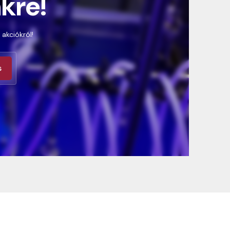
nkre!
 akciókról!
s