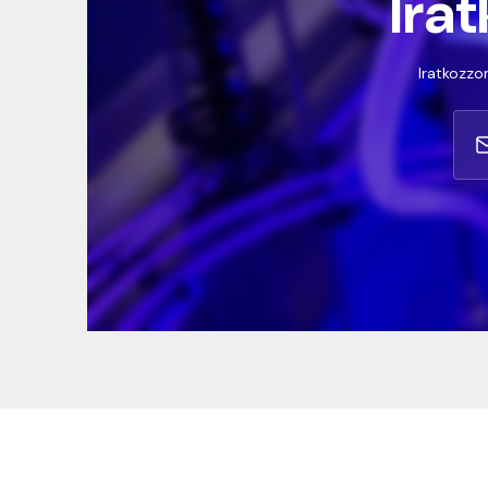
Irat
Iratkozzon