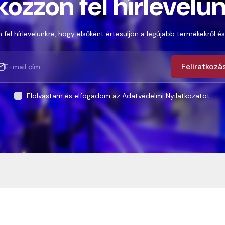
kozzon fel hírlevelü
 fel hírlevelünkre, hogy elsőként értesüljön a legújabb termékekről és
Feliratkozá
Elolvastam és elfogadom az
Adatvédelmi Nyilatkozatot
.