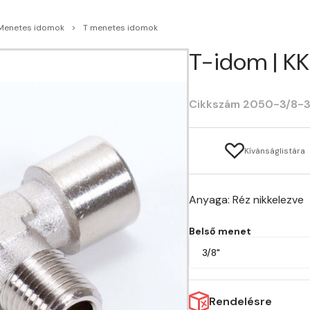
Menetes idomok
T menetes idomok
T-idom | KK
Cikkszám 2050-3/8-3
Kívánságlistára
Anyaga: Réz nikkelezve
Belső menet
3/8"
Rendelésre