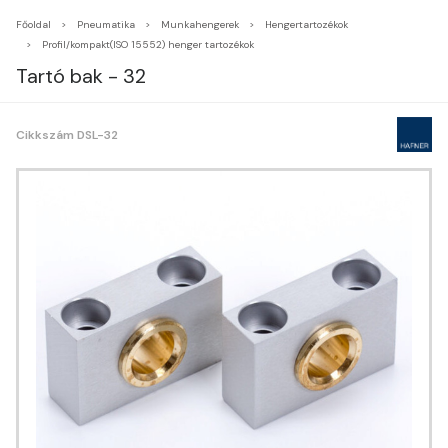
Főoldal
Pneumatika
Munkahengerek
Hengertartozékok
Profil/kompakt(ISO 15552) henger tartozékok
Tartó bak - 32
Cikkszám DSL-32