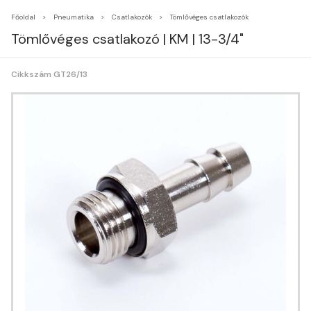
Főoldal
Pneumatika
Csatlakozók
Tömlővéges csatlakozók
Tömlővéges csatlakozó | KM | 13-3/4"
Cikkszám GT26/13