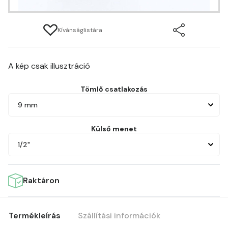
Kívánságlistára
A kép csak illusztráció
Tömlő csatlakozás
9 mm
Külső menet
1/2"
Raktáron
Termékleírás
Szállítási információk