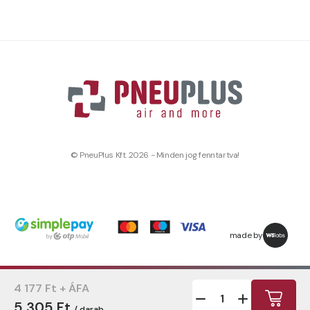
© PneuPlus Kft. 2026 - Minden jog fenntartva!
made by
4 177 Ft + ÁFA
5 305 Ft
/ darab