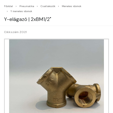
Főoldal
Pneumatika
Csatlakozók
Menetes idomok
Y menetes idomok
Y-elágazó | 2xBM1/2"
Cikkszám ZO21