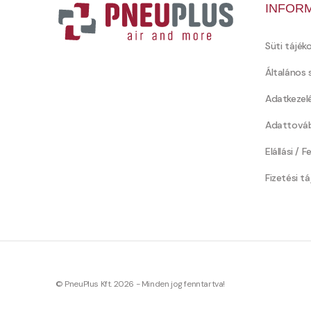
INFOR
Süti tájék
Általános 
Adatkezel
Adattováb
Elállási / 
Fizetési t
© PneuPlus Kft. 2026 - Minden jog fenntartva!