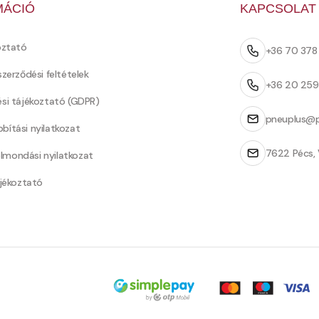
MÁCIÓ
KAPCSOLAT
oztató
+36 70 37
szerződési feltételek
+36 20 25
ési tájékoztató (GDPR)
pneuplus@p
bítási nyilatkozat
7622 Pécs, 
Felmondási nyilatkozat
ájékoztató