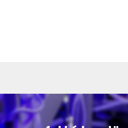
ók
lasztottátok vásárlásaitokhoz. Az alábbiakban megtaláljátok 
őmentesen történhessen.
léseket 2-5 munkanapon belül kézbesítjük. Amennyiben valami
ünk benneteket.
a termék súlyától és a szállítási cím távolságától. A pontos szál
st véglegesítitek.