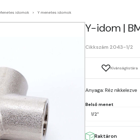
Menetes idomok
Y menetes idomok
Y-idom | BM 
Cikkszám 2043-1/2
Kívánságlistára
Anyaga: Réz nikkelezve
Belső menet
1/2"
Raktáron