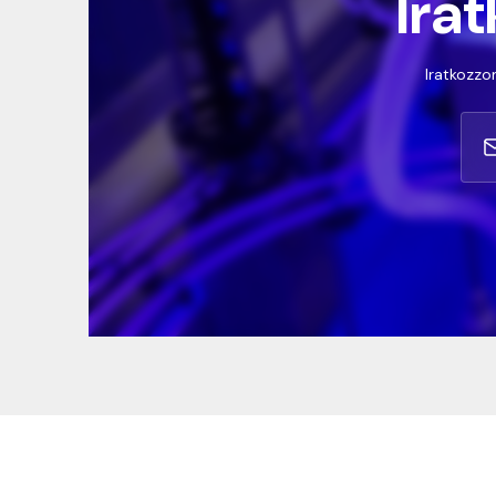
Irat
Iratkozzon