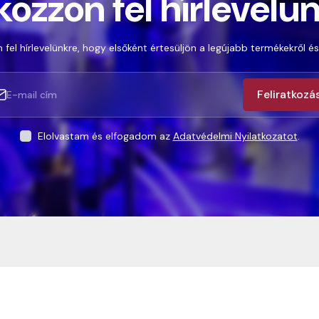
kozzon fel hírlevelü
 fel hírlevelünkre, hogy elsőként értesüljön a legújabb termékekről és
Feliratkozá
Elolvastam és elfogadom az
Adatvédelmi Nyilatkozatot
.