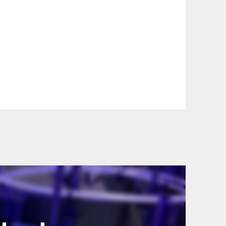
szállítási információinkat, hogy a
lyen okból kifolyólag a szállítás
lítási díjat a vásárlás folyamata során