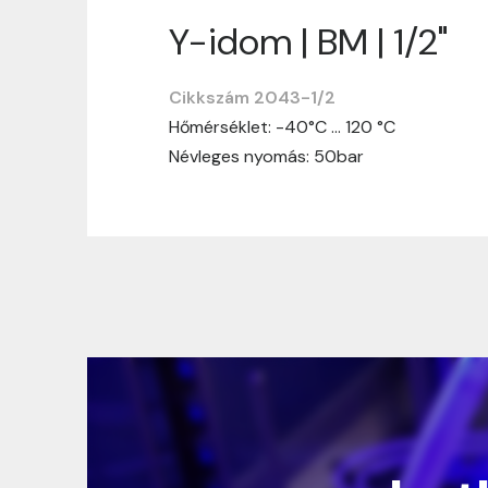
Y-idom | BM | 1/2"
Szállítási informáci
Cikkszám 2043-1/2
Nagyon köszönjük, hogy webshopunkat vá
Hőmérséklet: -40°C … 120 °C
vásárlásotok gördülékenyen és zökken
Névleges nyomás: 50bar
Szállítási idő:
Általában a megrende
hosszabb ideig tart, előre értesít
Szállítási díj:
A szállítási díj függ 
megtekinthetitek, mielőtt a rendelé