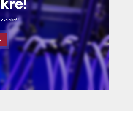
nkre!
 akciókról!
s