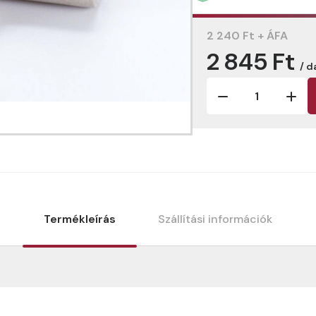
2 240 Ft + ÁFA
2 845 Ft
/ d
Termékleírás
Szállítási információk