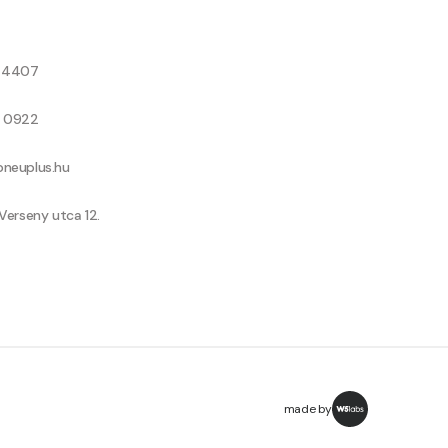
8 4407
9 0922
neuplus.hu
Verseny utca 12.
made by