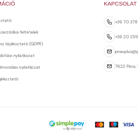
MÁCIÓ
KAPCSOLAT
oztató
+36 70 37
szerződési feltételek
+36 20 25
ési tájékoztató (GDPR)
pneuplus@p
bítási nyilatkozat
7622 Pécs, 
Felmondási nyilatkozat
ájékoztató