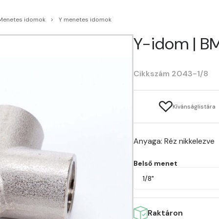
Menetes idomok
Y menetes idomok
Y-idom | BM 
Cikkszám 2043-1/8
Kívánságlistára
Anyaga: Réz nikkelezve
Belső menet
1/8"
Raktáron