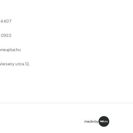
8 4407
9 0922
neuplus.hu
Verseny utca 12.
made by