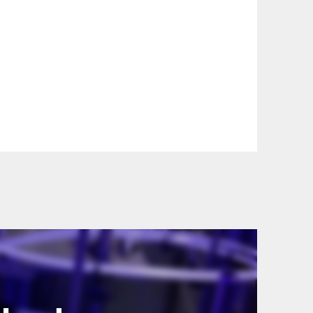
szállítási információinkat, hogy a
lyen okból kifolyólag a szállítás
lítási díjat a vásárlás folyamata során