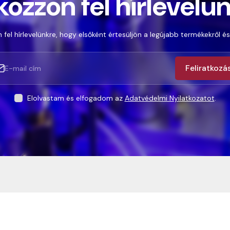
kozzon fel hírlevelü
 fel hírlevelünkre, hogy elsőként értesüljön a legújabb termékekről és
Feliratkozá
Elolvastam és elfogadom az
Adatvédelmi Nyilatkozatot
.