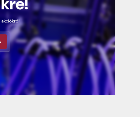
nkre!
 akciókról!
s