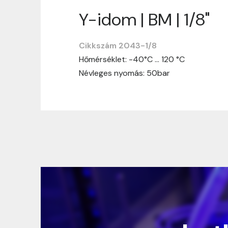
Y-idom | BM | 1/8"
Szállítási informáci
Cikkszám 2043-1/8
Nagyon köszönjük, hogy webshopunkat vá
Hőmérséklet: -40°C … 120 °C
vásárlásotok gördülékenyen és zökken
Névleges nyomás: 50bar
Szállítási idő:
Általában a megrende
hosszabb ideig tart, előre értesít
Szállítási díj:
A szállítási díj függ 
megtekinthetitek, mielőtt a rendelé