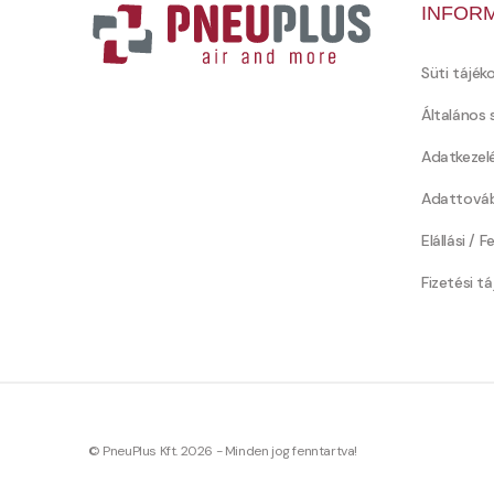
INFOR
Süti tájék
Általános 
Adatkezel
Adattováb
Elállási / 
Fizetési t
© PneuPlus Kft. 2026 - Minden jog fenntartva!