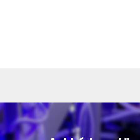
ók
lasztottátok vásárlásaitokhoz. Az alábbiakban megtaláljátok 
őmentesen történhessen.
léseket 2-5 munkanapon belül kézbesítjük. Amennyiben valami
ünk benneteket.
a termék súlyától és a szállítási cím távolságától. A pontos szál
st véglegesítitek.