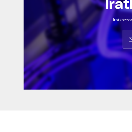
Irat
Iratkozzon