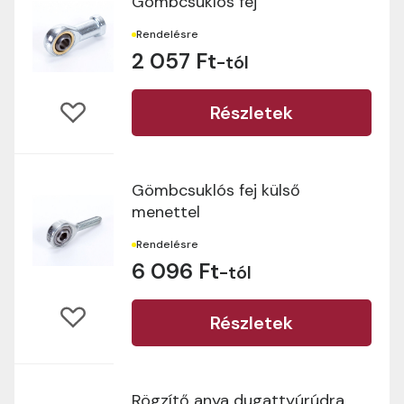
Gömbcsuklós fej
Rendelésre
2 057 Ft
-tól
Részletek
Gömbcsuklós fej külső
menettel
Rendelésre
6 096 Ft
-tól
Részletek
Rögzítő anya dugattyúrúdra