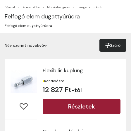
Főoldal
Pneumatika
Munkahengerek
Hengertartozékok
Felfogó elem dugattyúrúdra
Felfogó elem dugattyúrúdra
Név szerint növekvő
Szűrő
Név szerint növekvő
Név szerint csökkenő
Flexibilis kuplung
Ár szerint növekvő
Rendelésre
12 827 Ft
-tól
Ár szerint csökkenő
Részletek