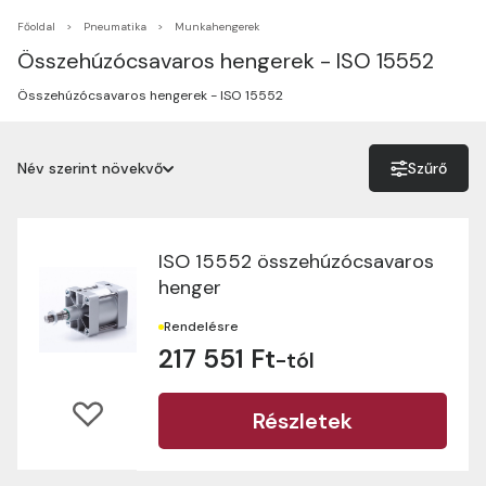
Főoldal
Pneumatika
Munkahengerek
Összehúzócsavaros hengerek - ISO 15552
Összehúzócsavaros hengerek - ISO 15552
Név szerint növekvő
Szűrő
Név szerint növekvő
Név szerint csökkenő
ISO 15552 összehúzócsavaros
henger
Ár szerint növekvő
Rendelésre
Ár szerint csökkenő
217 551 Ft
-tól
Részletek