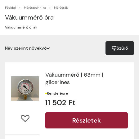
Főoldal
Méréstechnika
Mérőórák
Vákuummérő óra
Vákuummérő órák
Név szerint növekvő
Szűrő
Név szerint növekvő
Név szerint csökkenő
Vákuummérő | 63mm |
glicerines
Ár szerint növekvő
Rendelésre
Ár szerint csökkenő
11 502 Ft
Részletek