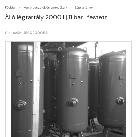
Főoldal
Kompresszorok és tartozékaik
Légtartályok
Álló légtartály 2000 l | 11 bar | festett
Cikkszám 5190200011SL