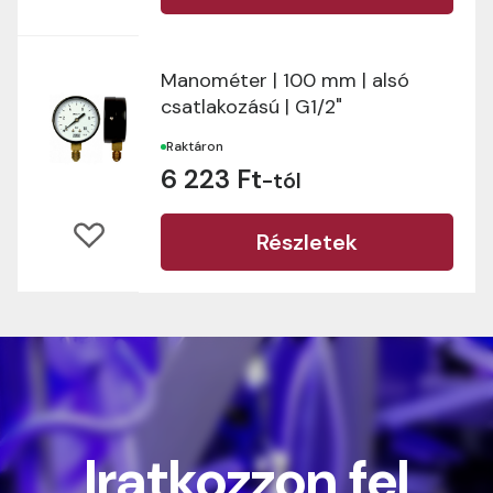
Manométer | 100 mm | alsó
csatlakozású | G1/2"
Raktáron
6 223 Ft
-tól
Részletek
Iratkozzon fel