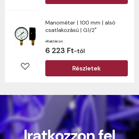
Manométer | 100 mm | alsó
csatlakozású | G1/2"
Raktáron
6 223 Ft
-tól
Részletek
Iratkozzon fel