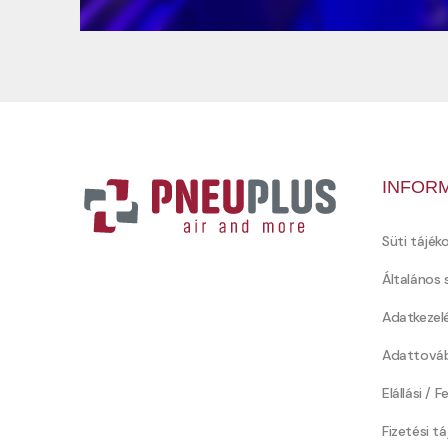
INFOR
Süti tájék
Általános 
Adatkezel
Adattováb
Elállási / 
Fizetési t