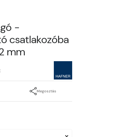
ugó -
tó csatlakozóba
12 mm
2
Megosztás