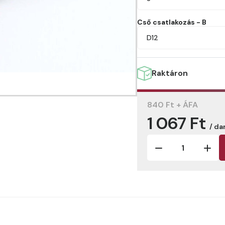
Cső csatlakozás - B
D12
Raktáron
840 Ft + ÁFA
1 067 Ft
/ da