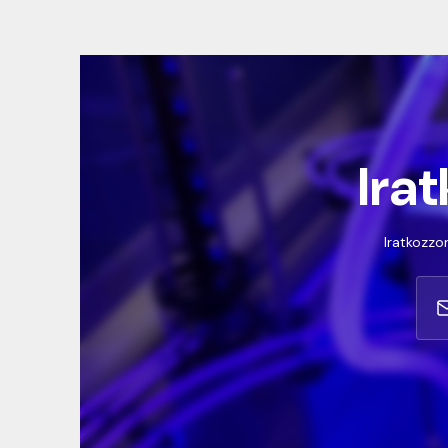
Irat
Iratkozzon