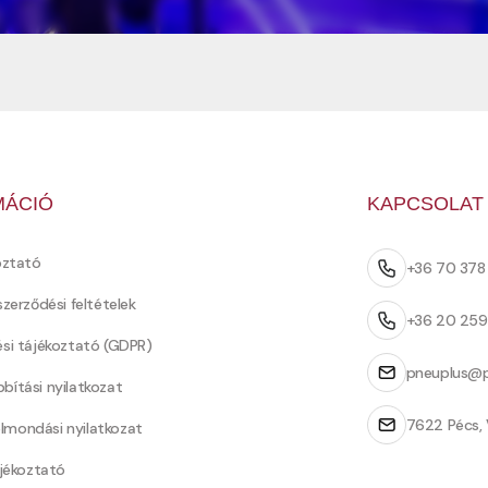
MÁCIÓ
KAPCSOLAT
oztató
+36 70 37
szerződési feltételek
+36 20 25
ési tájékoztató (GDPR)
pneuplus@p
bítási nyilatkozat
7622 Pécs, 
Felmondási nyilatkozat
ájékoztató