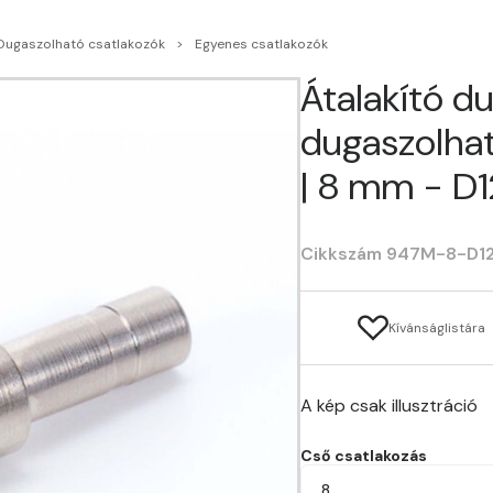
Dugaszolható csatlakozók
Egyenes csatlakozók
Átalakító d
dugaszolha
| 8 mm - D
Cikkszám 947M-8-D1
Kívánságlistára
A kép csak illusztráció
Cső csatlakozás
8