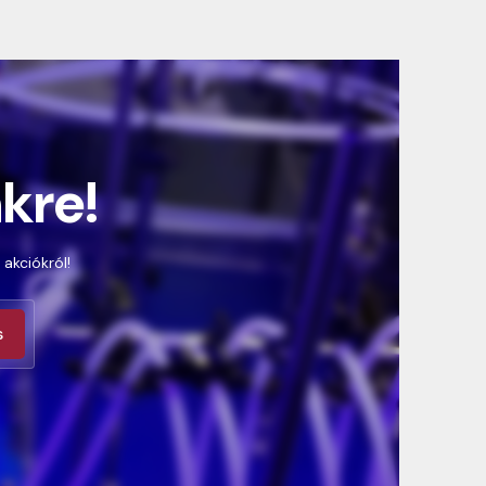
nkre!
 akciókról!
s