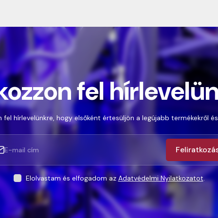
kozzon fel hírlevelü
 fel hírlevelünkre, hogy elsőként értesüljön a legújabb termékekről és
Feliratkozá
Elolvastam és elfogadom az
Adatvédelmi Nyilatkozatot
.