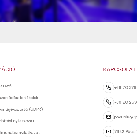
MÁCIÓ
KAPCSOLAT
oztató
+36 70 37
szerződési feltételek
+36 20 25
ési tájékoztató (GDPR)
pneuplus@p
bítási nyilatkozat
7622 Pécs, 
Felmondási nyilatkozat