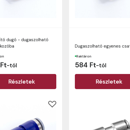
kító dugó - dugaszolható
akozóba
Dugaszolható egyenes csa
ron
Raktáron
 Ft
584 Ft
-tól
-tól
Részletek
Részletek