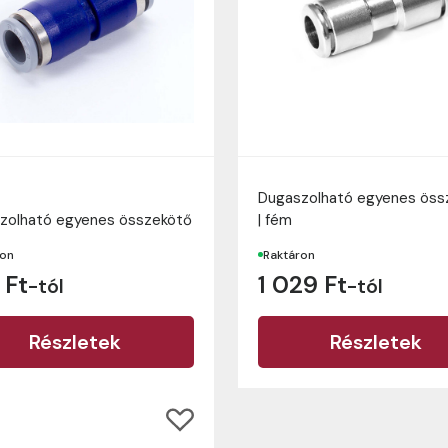
Dugaszolható egyenes öss
zolható egyenes összekötő
| fém
ron
Raktáron
 Ft
1 029 Ft
-tól
-tól
Részletek
Részletek