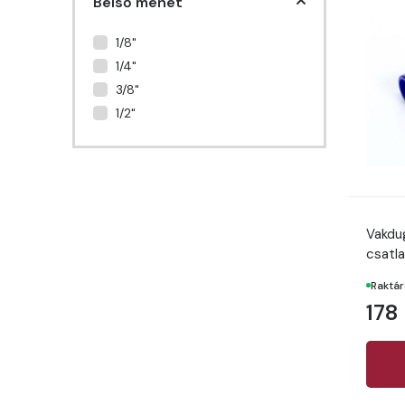
Belső menet
1/8"
1/4"
3/8"
1/2"
Vakdu
csatl
Raktá
178 