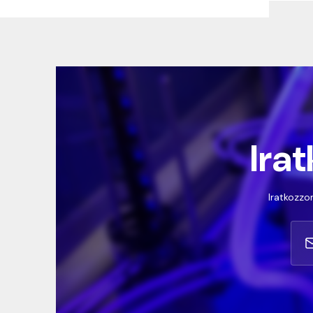
Irat
Iratkozzon