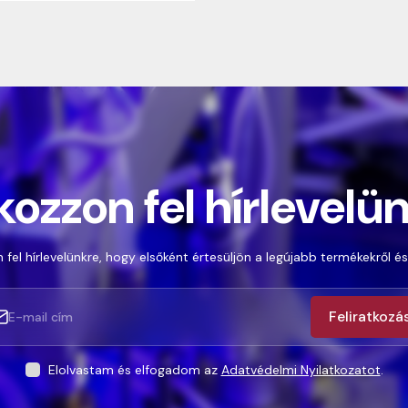
kozzon fel hírlevelü
 fel hírlevelünkre, hogy elsőként értesüljön a legújabb termékekről és
Feliratkozá
Elolvastam és elfogadom az
Adatvédelmi Nyilatkozatot
.