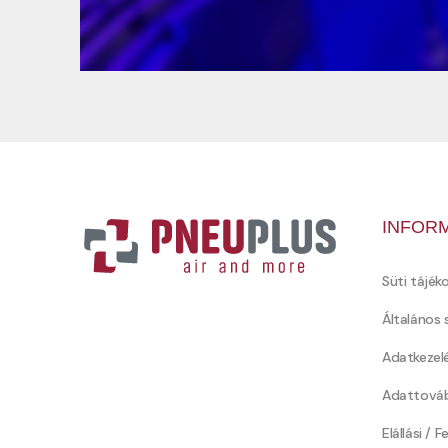
INFOR
Süti tájék
Általános 
Adatkezel
Adattováb
Elállási / 