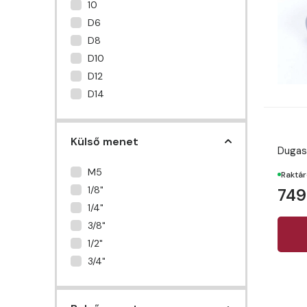
10
D6
D8
D10
D12
D14
Külső menet
Dugas
M5
Raktá
1/8"
749
1/4"
3/8"
1/2"
3/4"