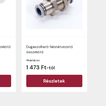
zekötő
Dugaszolható falonátvezető
összekötő
Raktáron
1 473 Ft
-tól
Részletek