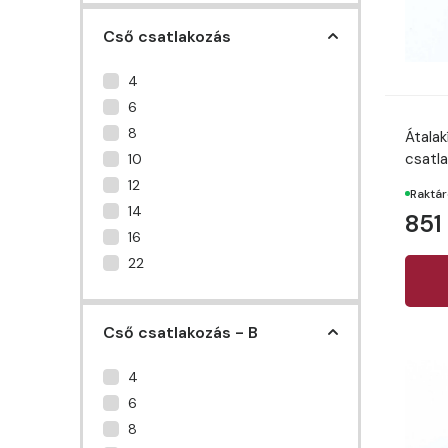
Cső csatlakozás
4
6
8
Átala
csatl
10
12
Raktá
14
851
16
22
Cső csatlakozás - B
4
6
8