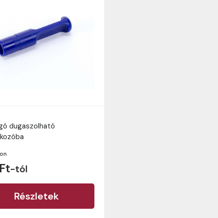
gó dugaszolható
akozóba
ron
Ft
-tól
Részletek