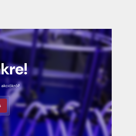
nkre!
 akciókról!
s