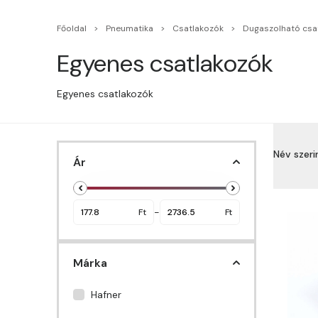
Főoldal
Pneumatika
Csatlakozók
Dugaszolható csa
Egyenes csatlakozók
Egyenes csatlakozók
Név szer
Ár
Név sz
Név sz
-
Ft
Ft
Ár sze
Márka
Ár sze
Hafner