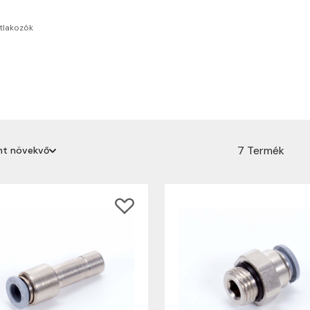
tlakozók
7 Termék
int növekvő
erint növekvő
erint csökkenő
rint növekvő
rint csökkenő