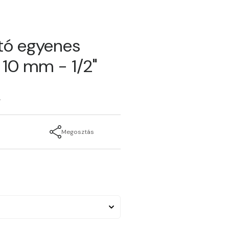
tó egyenes
| 10 mm - 1/2"
2
Megosztás