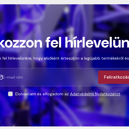
kozzon fel hírlevelü
 fel hírlevelünkre, hogy elsőként értesüljön a legújabb termékekről és
Feliratkozá
Elolvastam és elfogadom az
Adatvédelmi Nyilatkozatot
.