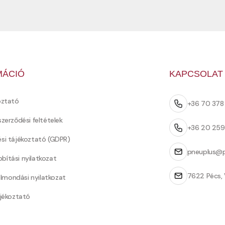
MÁCIÓ
KAPCSOLAT
oztató
+36 70 37
szerződési feltételek
+36 20 25
ési tájékoztató (GDPR)
pneuplus@p
bítási nyilatkozat
7622 Pécs, 
Felmondási nyilatkozat
ájékoztató