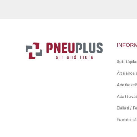
INFOR
Süti tájék
Általános 
Adatkezel
Adattováb
Elállási / 
Fizetési t