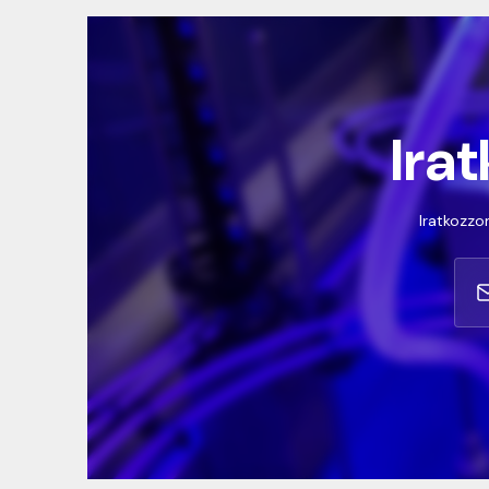
Irat
Iratkozzon