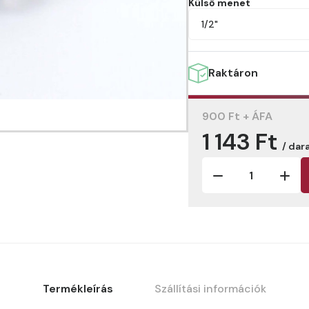
Külső menet
1/2"
Raktáron
900 Ft + ÁFA
1 143 Ft
/ dar
Termékleírás
Szállítási információk