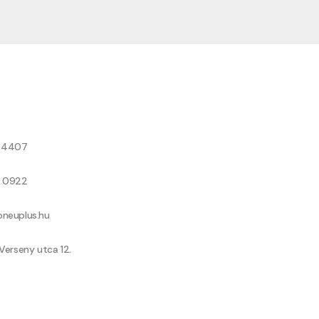
8 4407
9 0922
neuplus.hu
Verseny utca 12.