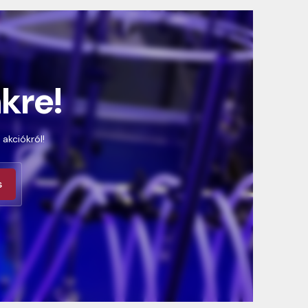
nkre!
 akciókról!
s