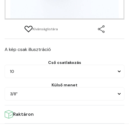
Kívánságlistára
A kép csak illusztráció
Cső csatlakozás
10
Külső menet
3/8"
Raktáron