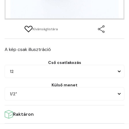
Kívánságlistára
A kép csak illusztráció
Cső csatlakozás
12
Külső menet
1/2"
Raktáron