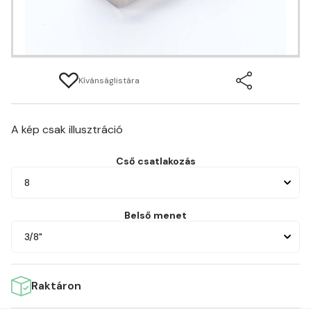
Kívánságlistára
A kép csak illusztráció
Cső csatlakozás
8
Belső menet
3/8"
Raktáron