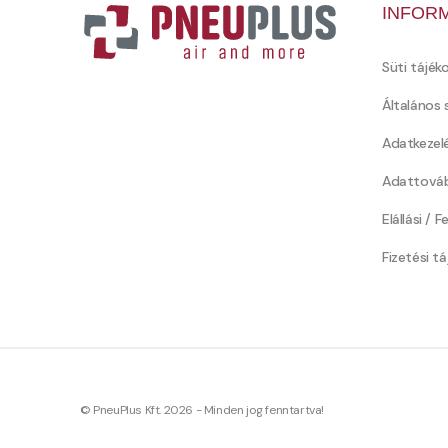
INFOR
Süti tájék
Általános 
Adatkezel
Adattováb
Elállási / 
Fizetési t
© PneuPlus Kft. 2026 - Minden jog fenntartva!