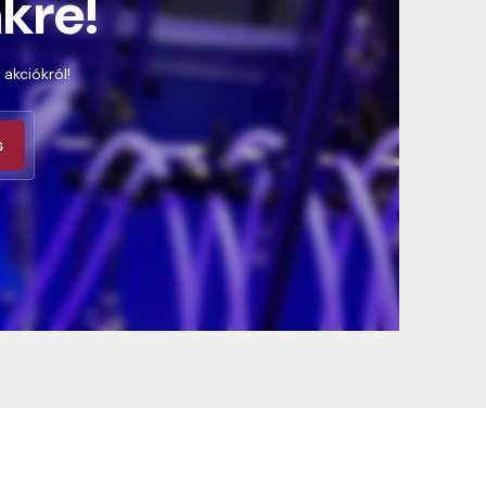
nkre!
 akciókról!
s