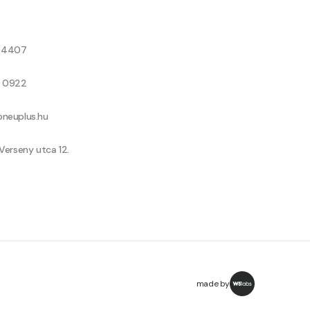
8 4407
9 0922
neuplus.hu
Verseny utca 12.
made by