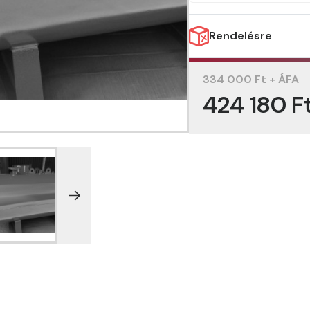
Rendelésre
334 000 Ft + ÁFA
424 180 F