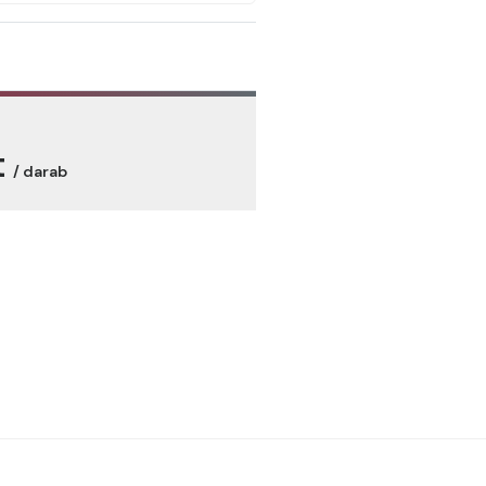
t
/ darab