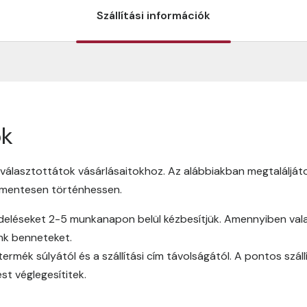
Szállítási információk
ók
lasztottátok vásárlásaitokhoz. Az alábbiakban megtaláljátok 
őmentesen történhessen.
léseket 2-5 munkanapon belül kézbesítjük. Amennyiben valami
ünk benneteket.
a termék súlyától és a szállítási cím távolságától. A pontos szál
st véglegesítitek.