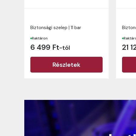
Biztonsági szelep | 11 bar
Biztons
Raktáron
Raktár
6 499 Ft
21 1
-tól
Részletek