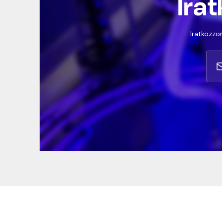
Irat
Iratkozzon