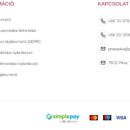
MÁCIÓ
KAPCSOLAT
oztató
+36 70 37
szerződési feltételek
+36 20 25
ési tájékoztató (GDPR)
pneuplus@p
bítási nyilatkozat
7622 Pécs, 
Felmondási nyilatkozat
ájékoztató