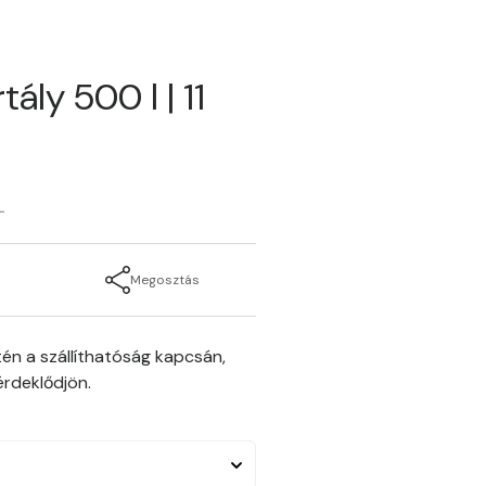
tály 500 l | 11
L
Megosztás
én a szállíthatóság kapcsán,
rdeklődjön.
t