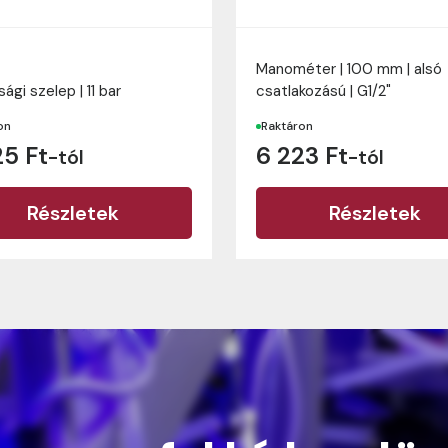
Manométer | 100 mm | alsó
ági szelep | 11 bar
csatlakozású | G1/2"
on
Raktáron
25 Ft
6 223 Ft
-tól
-tól
Részletek
Részletek