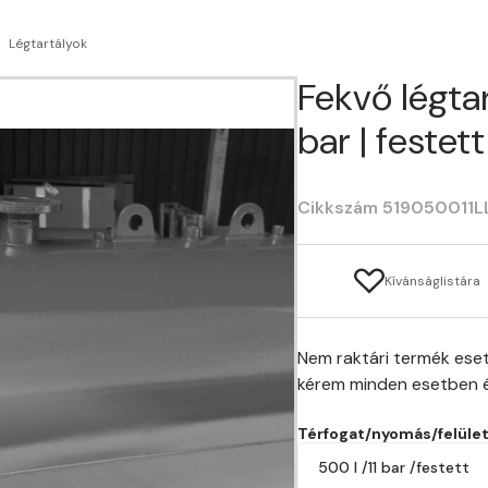
Légtartályok
Fekvő légtar
bar | festett
Cikkszám 519050011L
Kívánságlistára
Nem raktári termék eset
kérem minden esetben é
Térfogat/nyomás/felüle
500 l /11 bar /festett