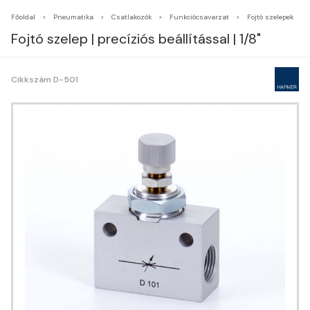
Főoldal
Pneumatika
Csatlakozók
Funkciócsavarzat
Fojtó szelepek
Fojtó szelep | precíziós beállítással | 1/8"
Cikkszám D-501