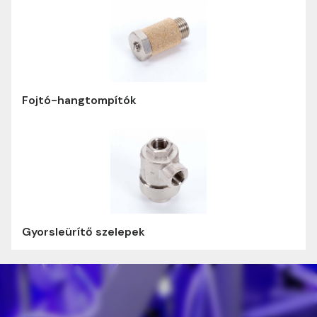
Fojtó-hangtompítók
Gyorsleürítő szelepek