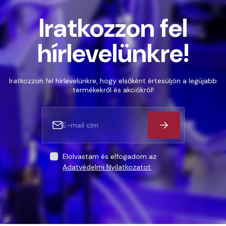
Iratkozzon fel
hírlevelünkre!
Iratkozzon fel hírlevelünkre, hogy elsőként értesüljön a legújabb
termékekről és akciókról!
Elolvastam és elfogadom az
Adatvédelmi Nyilatkozatot
.