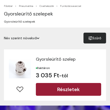
Főoldal
Pneumatika
Csatlakozók
Funkciócsavarzat
Gyorsleürítő szelepek
Gyorsleürítő szelepek
Név szerint növekvő
Szűrő
Név szerint növekvő
Név szerint csökkenő
Gyorsleürítő szelep
Ár szerint növekvő
Raktáron
3 035 Ft
-tól
Ár szerint csökkenő
Részletek