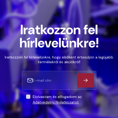
Iratkozzon fel
hírlevelünkre!
Iratkozzon fel hírlevelünkre, hogy elsőként értesüljön a legújabb
termékekről és akciókról!
Elolvastam és elfogadom az
Adatvédelmi Nyilatkozatot
.