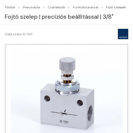
Főoldal
Pneumatika
Csatlakozók
Funkciócsavarzat
Fojtó szelepek
Fojtó szelep | precíziós beállítással | 3/8"
Cikkszám D-101