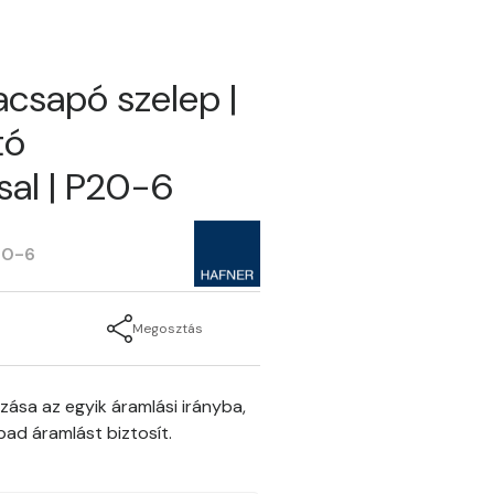
acsapó szelep |
tó
sal | P20-6
20-6
Megosztás
ása az egyik áramlási irányba,
bad áramlást biztosít.