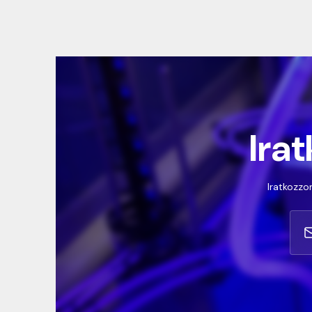
Irat
Iratkozzon