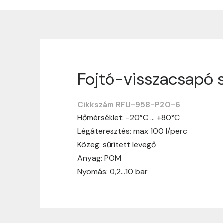
Fojtó-visszacsapó s
Szállítási informáci
Cikkszám RFU-958-P20-6
Nagyon köszönjük, hogy webshopunkat vá
Hőmérséklet: -20°C … +80°C
vásárlásotok gördülékenyen és zökken
Légáteresztés: max 100 l/perc
Szállítási idő:
Általában a megrende
Közeg: sűrített levegő
hosszabb ideig tart, előre értesít
Anyag: POM
Szállítási díj:
A szállítási díj függ 
Nyomás: 0,2…10 bar
megtekinthetitek, mielőtt a rendelé