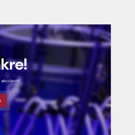
nkre!
 akciókról!
s