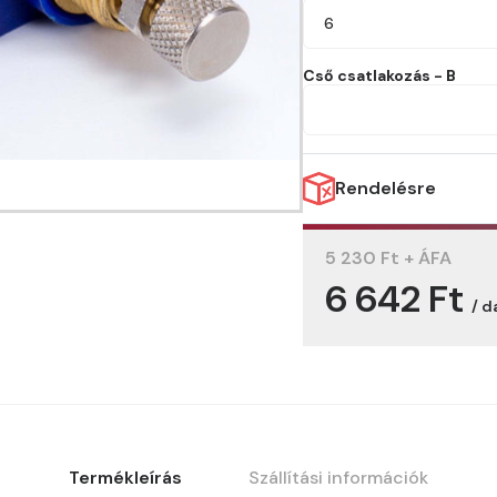
6
Cső csatlakozás - B
Rendelésre
5 230 Ft + ÁFA
6 642 Ft
/ d
Termékleírás
Szállítási információk