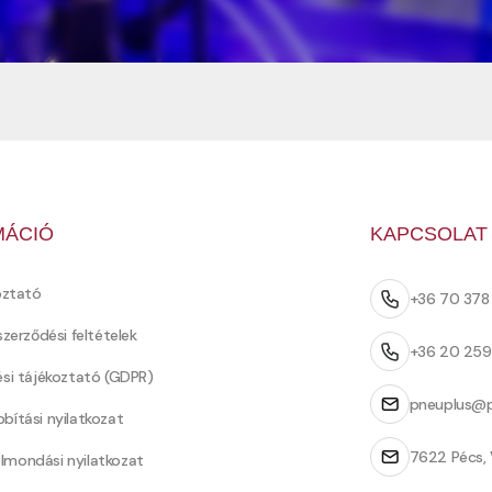
MÁCIÓ
KAPCSOLAT
oztató
+36 70 37
szerződési feltételek
+36 20 25
ési tájékoztató (GDPR)
pneuplus@p
bítási nyilatkozat
7622 Pécs, 
Felmondási nyilatkozat