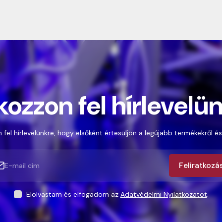
kozzon fel hírlevelü
 fel hírlevelünkre, hogy elsőként értesüljön a legújabb termékekről és
Feliratkozá
Elolvastam és elfogadom az
Adatvédelmi Nyilatkozatot
.