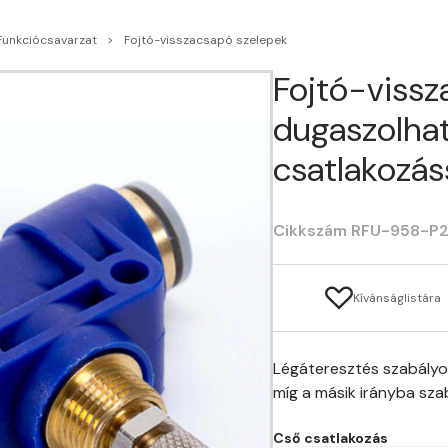
Funkciócsavarzat
Fojtó-visszacsapó szelepek
Fojtó-vissz
dugaszolha
csatlakozás
Cikkszám RFU-958-P
Kívánságlistára
Légáteresztés szabályoz
míg a másik irányba sza
Cső csatlakozás