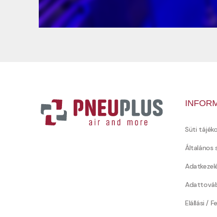
INFOR
Süti tájék
Általános 
Adatkezel
Adattováb
Elállási / 