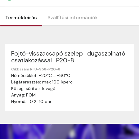
Termékleírás
Szállítási információk
Fojtó-visszacsapó szelep | dugaszolható
Szállítási információk
csatlakozással | P20-8
Nagyon köszönjük, hogy webshopunkat választottátok
vásárlásaitokhoz. Az alábbiakban megtaláljátok szállítási
Cikkszám RFU-958-P20-8
Hőmérséklet: -20°C … +80°C
információinkat, hogy a vásárlásotok gördülékenyen és
Légáteresztés: max 100 l/perc
zökkenőmentesen történhessen.
Közeg: sűrített levegő
Szállítási idő:
Általában a megrendeléseket 2-5
Anyag: POM
munkanapon belül kézbesítjük. Amennyiben
Nyomás: 0,2…10 bar
valamilyen okból kifolyólag a szállítás hosszabb
ideig tart, előre értesítünk benneteket.
Szállítási díj:
A szállítási díj függ a termék súlyától
és a szállítási cím távolságától. A pontos szállítási
díjat a vásárlás folyamata során megtekinthetitek,
mielőtt a rendelést véglegesítitek.