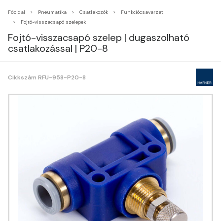
Főoldal
Pneumatika
Csatlakozók
Funkciócsavarzat
Fojtó-visszacsapó szelepek
Fojtó-visszacsapó szelep | dugaszolható
csatlakozással | P20-8
Cikkszám RFU-958-P20-8