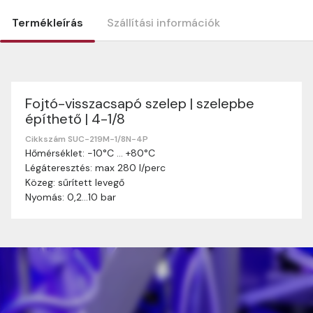
Termékleírás
Szállítási információk
Fojtó-visszacsapó szelep | szelepbe
Szállítási információk
építhető | 4-1/8
Nagyon köszönjük, hogy webshopunkat választottátok
vásárlásaitokhoz. Az alábbiakban megtaláljátok szállítási
Cikkszám SUC-219M-1/8N-4P
Hőmérséklet: -10°C … +80°C
információinkat, hogy a vásárlásotok gördülékenyen és
Légáteresztés: max 280 l/perc
zökkenőmentesen történhessen.
Közeg: sűrített levegő
Szállítási idő:
Általában a megrendeléseket 2-5
Nyomás: 0,2…10 bar
munkanapon belül kézbesítjük. Amennyiben
valamilyen okból kifolyólag a szállítás hosszabb
ideig tart, előre értesítünk benneteket.
Szállítási díj:
A szállítási díj függ a termék súlyától
és a szállítási cím távolságától. A pontos szállítási
díjat a vásárlás folyamata során megtekinthetitek,
mielőtt a rendelést véglegesítitek.