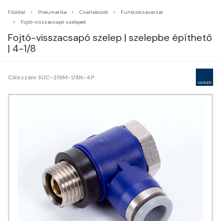
Főoldal
Pneumatika
Csatlakozók
Funkciócsavarzat
Fojtó-visszacsapó szelepek
Fojtó-visszacsapó szelep | szelepbe építhető
| 4-1/8
Cikkszám SUC-219M-1/8N-4P