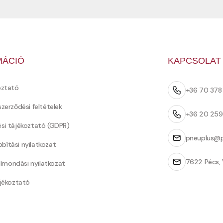
MÁCIÓ
KAPCSOLAT
oztató
+36 70 37
szerződési feltételek
+36 20 25
ési tájékoztató (GDPR)
pneuplus@p
bítási nyilatkozat
7622 Pécs, 
Felmondási nyilatkozat
ájékoztató