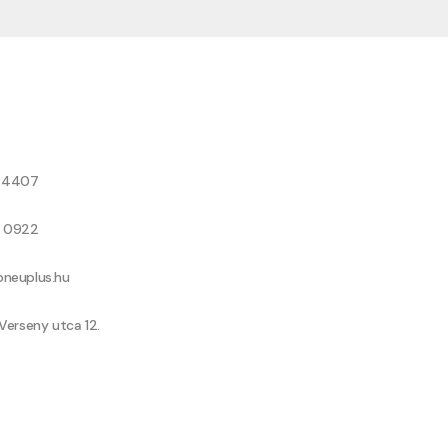
8 4407
9 0922
neuplus.hu
Verseny utca 12.