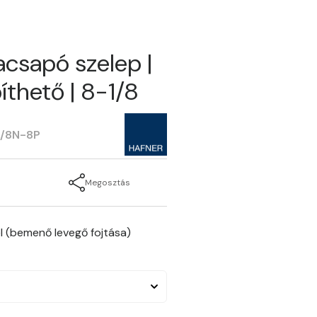
acsapó szelep |
íthető | 8-1/8
1/8N-8P
Megosztás
el (bemenő levegő fojtása)