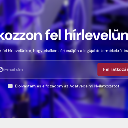
kozzon fel hírlevelü
 fel hírlevelünkre, hogy elsőként értesüljön a legújabb termékekről és
Feliratkozá
Elolvastam és elfogadom az
Adatvédelmi Nyilatkozatot
.