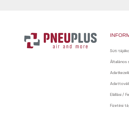
INFOR
Süti tájék
Általános 
Adatkezel
Adattováb
Elállási / 
Fizetési t