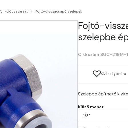
Funkciócsavarzat
Fojtó-visszacsapó szelepek
Fojtó-vissz
szelepbe ép
Cikkszám SUC-219M-
Kívánságlistára
Szelepbe építhető kivit
Külső menet
1/8"