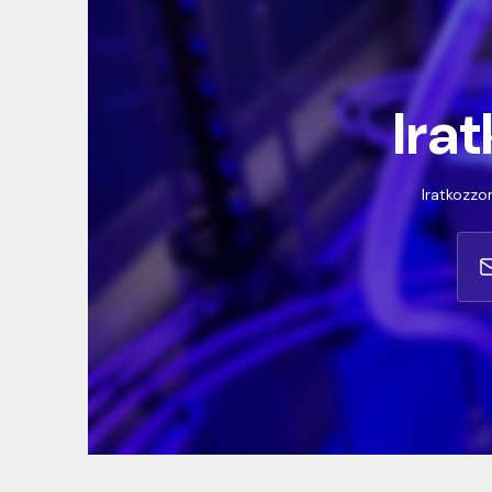
Irat
Iratkozzon