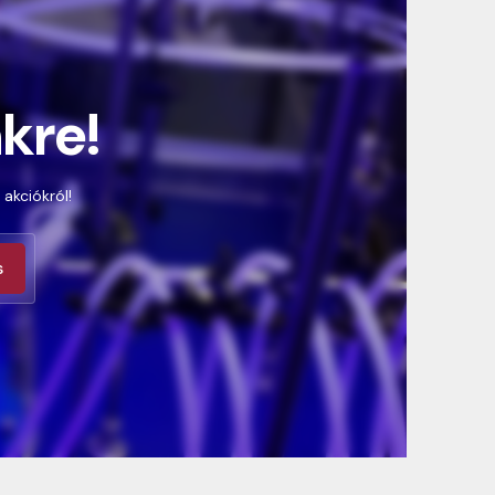
nkre!
 akciókról!
s