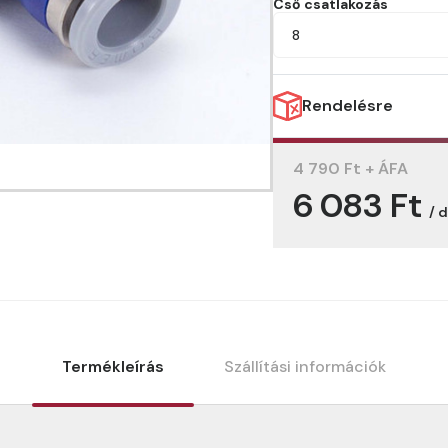
Cső csatlakozás
8
Rendelésre
4 790 Ft + ÁFA
6 083 Ft
/ 
Termékleírás
Szállítási információk