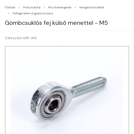
Főoldal
Pneumatika
Munkahengerek
Hengertartozékok
Felfogó elem dugattyúrúdra
Gömbcsuklós fej külső menettel - M5
Cikkszám UKF-M5