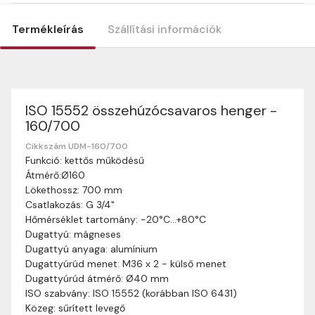
Termékleírás
Szállítási információk
ISO 15552 összehúzócsavaros henger -
Szállítási információk
160/700
Nagyon köszönjük, hogy webshopunkat választottátok
vásárlásaitokhoz. Az alábbiakban megtaláljátok szállítási
Cikkszám UDM-160/700
Funkció: kettős működésű
információinkat, hogy a vásárlásotok gördülékenyen és
Átmérő:Ø160
zökkenőmentesen történhessen.
Lökethossz: 700 mm
Szállítási idő:
Általában a megrendeléseket 2-5
Csatlakozás: G 3/4"
munkanapon belül kézbesítjük. Amennyiben
Hőmérséklet tartomány: -20°C…+80°C
valamilyen okból kifolyólag a szállítás hosszabb
Dugattyú: mágneses
ideig tart, előre értesítünk benneteket.
Dugattyú anyaga: alumínium
Szállítási díj:
A szállítási díj függ a termék súlyától
Dugattyúrúd menet: M36 x 2 - külső menet
és a szállítási cím távolságától. A pontos szállítási
Dugattyúrúd átmérő: Ø40 mm
díjat a vásárlás folyamata során megtekinthetitek,
ISO szabvány: ISO 15552 (korábban ISO 6431)
mielőtt a rendelést véglegesítitek.
Közeg: sűrített levegő