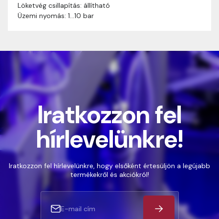
Löketvég csillapítás: állítható
Üzemi nyomás: 1…10 bar
Iratkozzon fel
hírlevelünkre!
Iratkozzon fel hírlevelünkre, hogy elsőként értesüljön a legújabb
termékekről és akciókról!