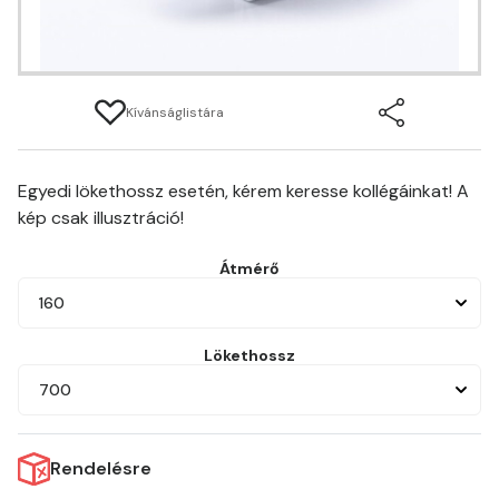
Kívánságlistára
Egyedi lökethossz esetén, kérem keresse kollégáinkat! A
kép csak illusztráció!
Átmérő
160
Lökethossz
700
Rendelésre