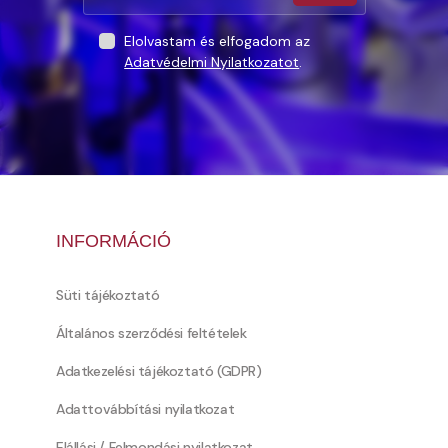
Elolvastam és elfogadom az
Adatvédelmi Nyilatkozatot
.
INFORMÁCIÓ
Süti tájékoztató
Általános szerződési feltételek
Adatkezelési tájékoztató (GDPR)
Adattovábbítási nyilatkozat
Elállási / Felmondási nyilatkozat