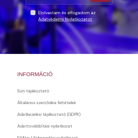
Elolvastam és elfogadom az
Adatvédelmi Nyilatkozatot
.
INFORMÁCIÓ
Süti tájékoztató
Általános szerződési feltételek
Adatkezelési tájékoztató (GDPR)
Adattovábbítási nyilatkozat
Elállási / Felmondási nyilatkozat