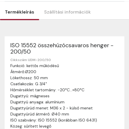
Termékleírás
Szállítási információk
ISO 15552 összehúzócsavaros henger -
Szállítási információk
200/50
Nagyon köszönjük, hogy webshopunkat választottátok
vásárlásaitokhoz. Az alábbiakban megtaláljátok szállítási
Cikkszám UDM-200/50
Funkció: kettős működésű
információinkat, hogy a vásárlásotok gördülékenyen és
Átmérő:Ø200
zökkenőmentesen történhessen.
Lökethossz: 50 mm
Szállítási idő:
Általában a megrendeléseket 2-5
Csatlakozás: G 3/4"
munkanapon belül kézbesítjük. Amennyiben
Hőmérséklet tartomány: -20°C…+80°C
valamilyen okból kifolyólag a szállítás hosszabb
Dugattyú: mágneses
ideig tart, előre értesítünk benneteket.
Dugattyú anyaga: alumínium
Szállítási díj:
A szállítási díj függ a termék súlyától
Dugattyúrúd menet: M36 x 2 - külső menet
és a szállítási cím távolságától. A pontos szállítási
Dugattyúrúd átmérő: Ø40 mm
díjat a vásárlás folyamata során megtekinthetitek,
ISO szabvány: ISO 15552 (korábban ISO 6431)
mielőtt a rendelést véglegesítitek.
Közeg: sűrített levegő