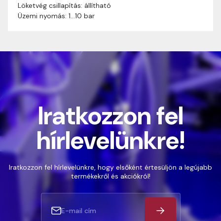
Löketvég csillapítás: állítható
Üzemi nyomás: 1…10 bar
Iratkozzon fel
hírlevelünkre!
Iratkozzon fel hírlevelünkre, hogy elsőként értesüljön a legújabb
termékekről és akciókról!