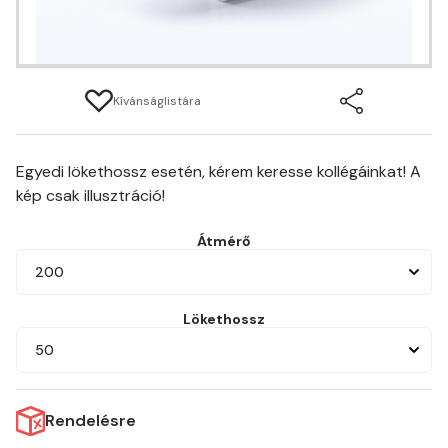
Kívánságlistára
Egyedi lökethossz esetén, kérem keresse kollégáinkat! A
kép csak illusztráció!
Átmérő
200
Lökethossz
50
Rendelésre