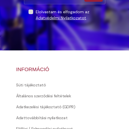
Elolvastam és elfogadom az
Adatvédelmi Nyilatkozatot
.
INFORMÁCIÓ
Süti tájékoztató
Általános szerződési feltételek
Adatkezelési tájékoztató (GDPR)
Adattovábbítási nyilatkozat
Elállási / Felmondási nyilatkozat