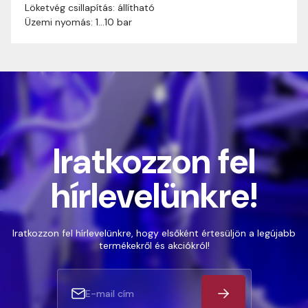
Löketvég csillapítás: állítható
Üzemi nyomás: 1…10 bar
Iratkozzon fel
hírlevelünkre!
Iratkozzon fel hírlevelünkre, hogy elsőként értesüljön a legújabb
termékekről és akciókról!