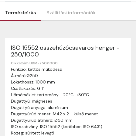
Termékleírás
Szállítási információk
ISO 15552 összehúzócsavaros henger -
Szállítási információk
250/1000
Nagyon köszönjük, hogy webshopunkat választottátok
vásárlásaitokhoz. Az alábbiakban megtaláljátok szállítási
Cikkszám UDM-250/1000
Funkció: kettős működésű
információinkat, hogy a vásárlásotok gördülékenyen és
Átmérő:Ø250
zökkenőmentesen történhessen.
Lökethossz: 1000 mm
Szállítási idő:
Általában a megrendeléseket 2-5
Csatlakozás: G 1"
munkanapon belül kézbesítjük. Amennyiben
Hőmérséklet tartomány: -20°C…+80°C
valamilyen okból kifolyólag a szállítás hosszabb
Dugattyú: mágneses
ideig tart, előre értesítünk benneteket.
Dugattyú anyaga: alumínium
Szállítási díj:
A szállítási díj függ a termék súlyától
Dugattyúrúd menet: M42 x 2 - külső menet
és a szállítási cím távolságától. A pontos szállítási
Dugattyúrúd átmérő: Ø50 mm
díjat a vásárlás folyamata során megtekinthetitek,
ISO szabvány: ISO 15552 (korábban ISO 6431)
mielőtt a rendelést véglegesítitek.
Közeg: sűrített levegő