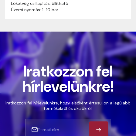
Löketvég csillapítás: állítható
Üzemi nyomás: 1…10 bar
Iratkozzon fel
hírlevelünkre!
Iratkozzon fel hírlevelünkre, hogy elsőként értesüljön a legújabb
termékekről és akciókról!