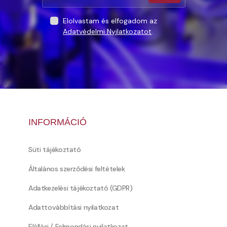
Elolvastam és elfogadom az
Adatvédelmi Nyilatkozatot
.
INFORMÁCIÓ
Süti tájékoztató
Általános szerződési feltételek
Adatkezelési tájékoztató (GDPR)
Adattovábbítási nyilatkozat
Elállási / Felmondási nyilatkozat