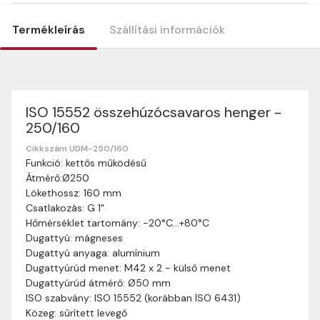
Termékleírás
Szállítási információk
ISO 15552 összehúzócsavaros henger -
Szállítási információk
250/160
Nagyon köszönjük, hogy webshopunkat választottátok
vásárlásaitokhoz. Az alábbiakban megtaláljátok szállítási
Cikkszám UDM-250/160
Funkció: kettős működésű
információinkat, hogy a vásárlásotok gördülékenyen és
Átmérő:Ø250
zökkenőmentesen történhessen.
Lökethossz: 160 mm
Szállítási idő:
Általában a megrendeléseket 2-5
Csatlakozás: G 1"
munkanapon belül kézbesítjük. Amennyiben
Hőmérséklet tartomány: -20°C…+80°C
valamilyen okból kifolyólag a szállítás hosszabb
Dugattyú: mágneses
ideig tart, előre értesítünk benneteket.
Dugattyú anyaga: alumínium
Szállítási díj:
A szállítási díj függ a termék súlyától
Dugattyúrúd menet: M42 x 2 - külső menet
és a szállítási cím távolságától. A pontos szállítási
Dugattyúrúd átmérő: Ø50 mm
díjat a vásárlás folyamata során megtekinthetitek,
ISO szabvány: ISO 15552 (korábban ISO 6431)
mielőtt a rendelést véglegesítitek.
Közeg: sűrített levegő