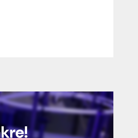
nkre!