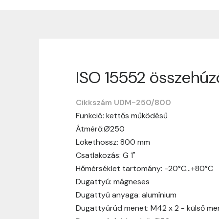
ISO 15552 összehú
Szállítási informáci
Cikkszám UDM-250/800
Nagyon köszönjük, hogy webshopunkat vá
Funkció: kettős működésű
vásárlásotok gördülékenyen és zökken
Átmérő:Ø250
Szállítási idő:
Általában a megrende
Lökethossz: 800 mm
hosszabb ideig tart, előre értesít
Csatlakozás: G 1"
Szállítási díj:
A szállítási díj függ 
Hőmérséklet tartomány: -20°C…+80°C
megtekinthetitek, mielőtt a rendelé
Dugattyú: mágneses
Dugattyú anyaga: alumínium
Dugattyúrúd menet: M42 x 2 - külső me