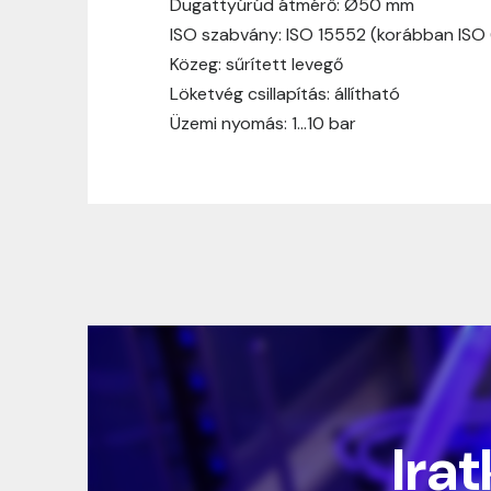
Dugattyúrúd átmérő: Ø50 mm
ISO szabvány: ISO 15552 (korábban ISO
Közeg: sűrített levegő
Löketvég csillapítás: állítható
Üzemi nyomás: 1…10 bar
Irat