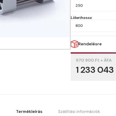
250
Lökethossz
800
Rendelésre
970 900 Ft + ÁFA
1 233 043
Termékleírás
Szállítási információk