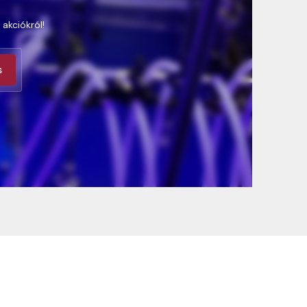
 akciókról!
s