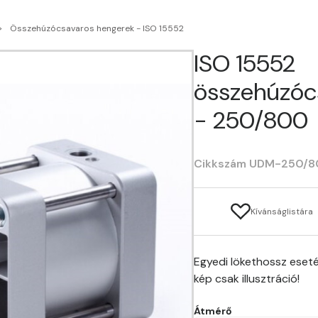
Összehúzócsavaros hengerek - ISO 15552
ISO 15552
összehúzóc
- 250/800
Cikkszám UDM-250/
Kívánságlistára
Egyedi lökethossz eseté
kép csak illusztráció!
Átmérő