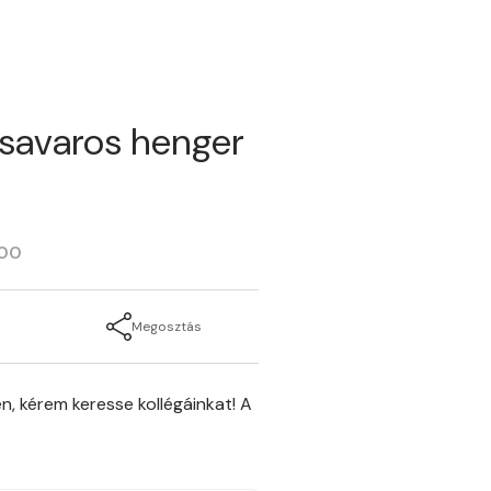
savaros henger
800
Megosztás
n, kérem keresse kollégáinkat! A