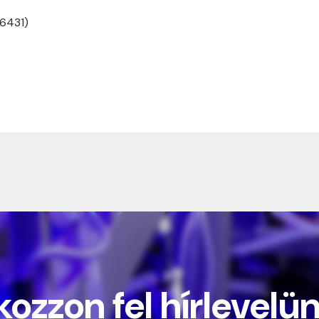
 6431)
kozzon fel hírlevelü