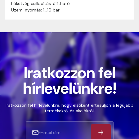
Löketvég csillapítás: állítható
Üzemi nyomás: 1…10 bar
Iratkozzon fel
hírlevelünkre!
Iratkozzon fel hírlevelünkre, hogy elsőként értesüljön a legújabb
termékekről és akciókról!