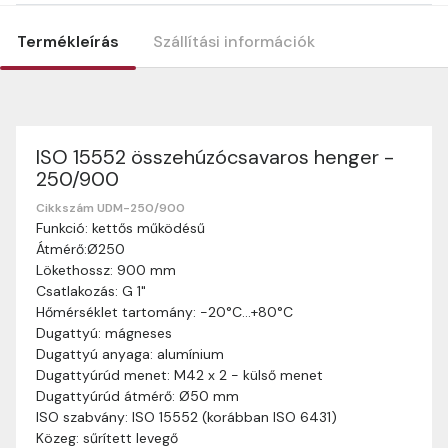
Termékleírás
Szállítási információk
ISO 15552 összehúzócsavaros henger -
Szállítási információk
250/900
Nagyon köszönjük, hogy webshopunkat választottátok
vásárlásaitokhoz. Az alábbiakban megtaláljátok szállítási
Cikkszám UDM-250/900
Funkció: kettős működésű
információinkat, hogy a vásárlásotok gördülékenyen és
Átmérő:Ø250
zökkenőmentesen történhessen.
Lökethossz: 900 mm
Szállítási idő:
Általában a megrendeléseket 2-5
Csatlakozás: G 1"
munkanapon belül kézbesítjük. Amennyiben
Hőmérséklet tartomány: -20°C…+80°C
valamilyen okból kifolyólag a szállítás hosszabb
Dugattyú: mágneses
ideig tart, előre értesítünk benneteket.
Dugattyú anyaga: alumínium
Szállítási díj:
A szállítási díj függ a termék súlyától
Dugattyúrúd menet: M42 x 2 - külső menet
és a szállítási cím távolságától. A pontos szállítási
Dugattyúrúd átmérő: Ø50 mm
díjat a vásárlás folyamata során megtekinthetitek,
ISO szabvány: ISO 15552 (korábban ISO 6431)
mielőtt a rendelést véglegesítitek.
Közeg: sűrített levegő