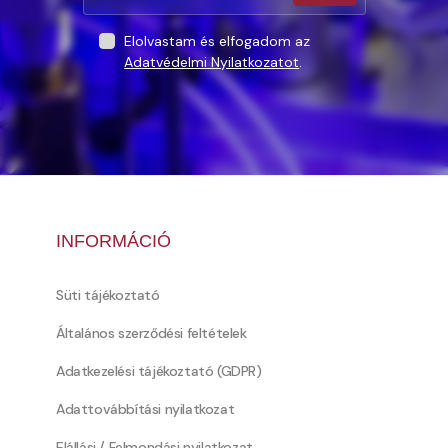
Elolvastam és elfogadom az
Adatvédelmi Nyilatkozatot
.
INFORMÁCIÓ
Süti tájékoztató
Általános szerződési feltételek
Adatkezelési tájékoztató (GDPR)
Adattovábbítási nyilatkozat
Elállási / Felmondási nyilatkozat