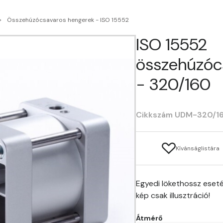
Összehúzócsavaros hengerek - ISO 15552
ISO 15552
összehúzóc
- 320/160
Cikkszám UDM-320/1
Kívánságlistára
Egyedi lökethossz eseté
kép csak illusztráció!
Átmérő