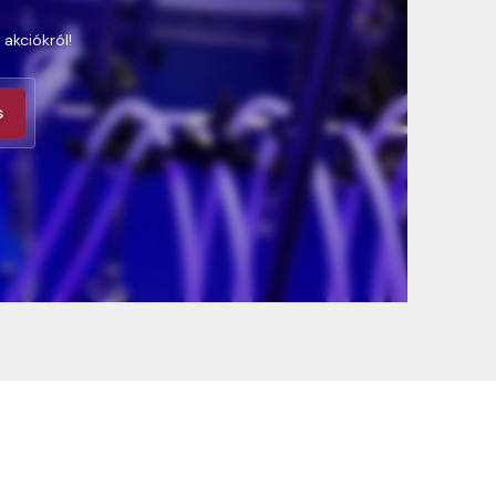
 akciókról!
s