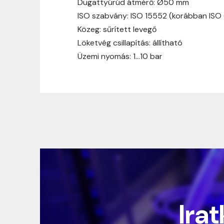
Dugattyúrúd átmérő: Ø50 mm
ISO szabvány: ISO 15552 (korábban ISO
Közeg: sűrített levegő
Löketvég csillapítás: állítható
Üzemi nyomás: 1…10 bar
Irat