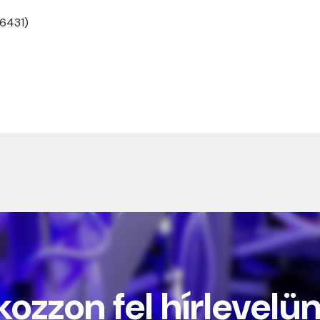
 6431)
kozzon fel hírlevelü