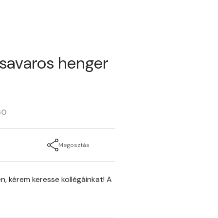
savaros henger
60
Megosztás
n, kérem keresse kollégáinkat! A