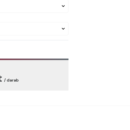
t
/ darab