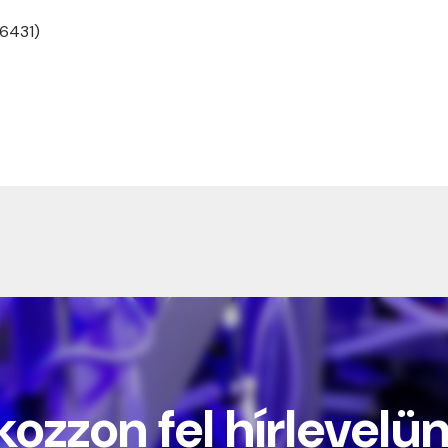
 6431)
kozzon fel hírlevelü