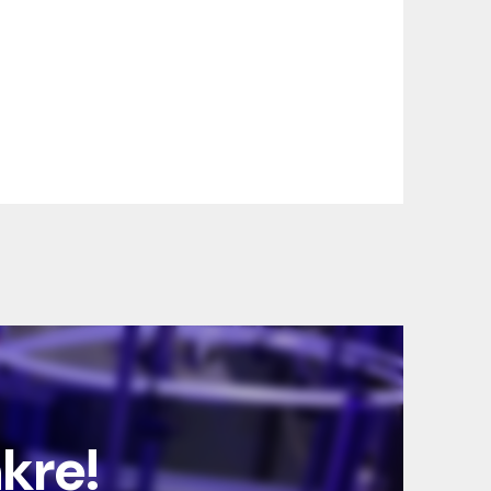
nkre!