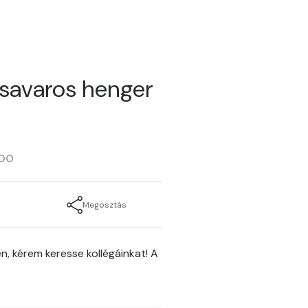
savaros henger
500
Megosztás
n, kérem keresse kollégáinkat! A