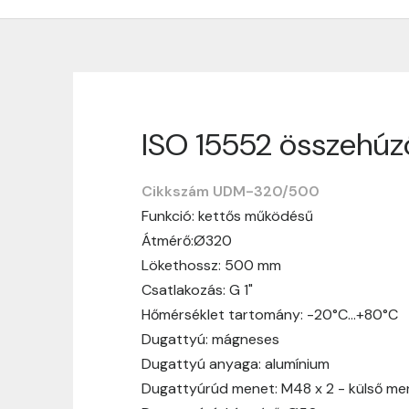
ISO 15552 összehú
Szállítási informáci
Cikkszám UDM-320/500
Nagyon köszönjük, hogy webshopunkat vá
Funkció: kettős működésű
vásárlásotok gördülékenyen és zökken
Átmérő:Ø320
Szállítási idő:
Általában a megrende
Lökethossz: 500 mm
hosszabb ideig tart, előre értesít
Csatlakozás: G 1"
Szállítási díj:
A szállítási díj függ 
Hőmérséklet tartomány: -20°C…+80°C
megtekinthetitek, mielőtt a rendelé
Dugattyú: mágneses
Dugattyú anyaga: alumínium
Dugattyúrúd menet: M48 x 2 - külső me