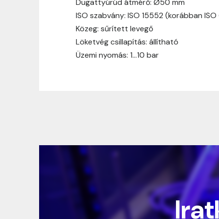
Dugattyúrúd átmérő: Ø50 mm
ISO szabvány: ISO 15552 (korábban ISO
Közeg: sűrített levegő
Löketvég csillapítás: állítható
Üzemi nyomás: 1…10 bar
Irat