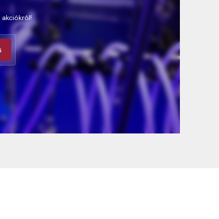
 akciókról!
s