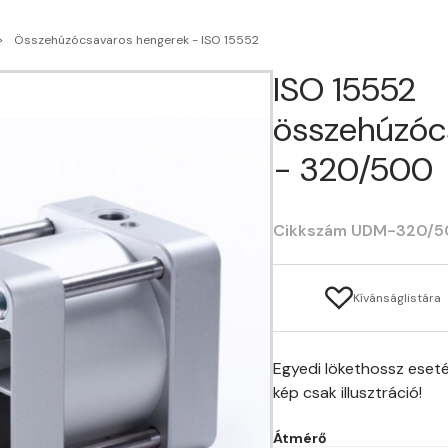
Összehúzócsavaros hengerek - ISO 15552
ISO 15552
összehúzóc
- 320/500
Cikkszám UDM-320/
Kívánságlistára
Egyedi lökethossz eseté
kép csak illusztráció!
Átmérő