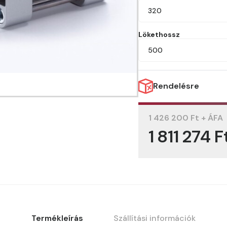
320
Lökethossz
500
Rendelésre
1 426 200 Ft + ÁFA
1 811 274 F
Termékleírás
Szállítási információk